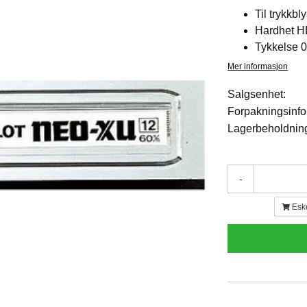
Til trykkbl
Hardhet H
Tykkelse 
Mer informasjon
Salgsenhet:
Forpakningsinfo
Lagerbeholdnin
-
Esk