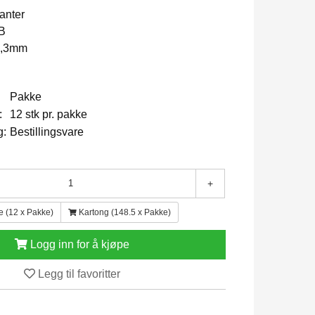
yanter
B
0,3mm
Pakke
:
12 stk pr. pakke
g:
Bestillingsvare
+
e (12 x Pakke)
Kartong (148.5 x Pakke)
Logg inn for å kjøpe
Legg til favoritter