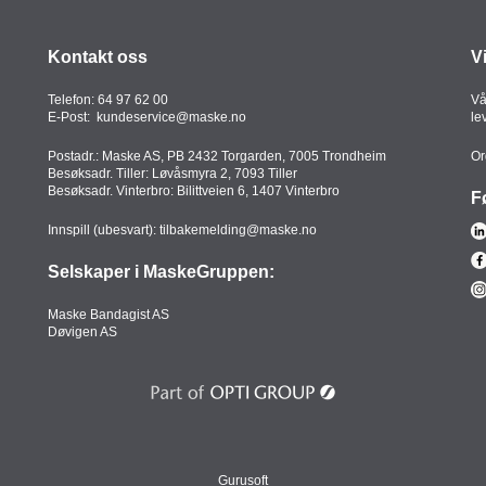
Kontakt oss
V
Telefon:
64 97 62 00
Vå
E-Post:
kundeservice@maske.no
le
Postadr.: Maske AS, PB 2432 Torgarden, 7005 Trondheim
Or
Besøksadr. Tiller: Løvåsmyra 2, 7093 Tiller
Besøksadr. Vinterbro: Bilittveien 6, 1407 Vinterbro
F
Innspill (ubesvart):
tilbakemelding@maske.no
Selskaper i MaskeGruppen:
Maske Bandagist AS
Døvigen AS
Gurusoft