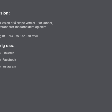
isjon:
r visjon er å skape verdier – for kunder,
verandører, medarbeidere og eiere.
g.nr.: NO 975 872 378 MVA
ølg oss:
LinkedIn
Facebook
Instagram