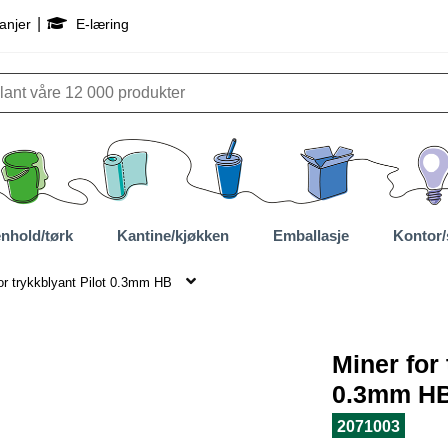
|
anjer
E-læring
nhold/tørk
Kantine/kjøkken
Emballasje
Kontor/
or trykkblyant Pilot 0.3mm HB
Miner for 
0.3mm H
2071003