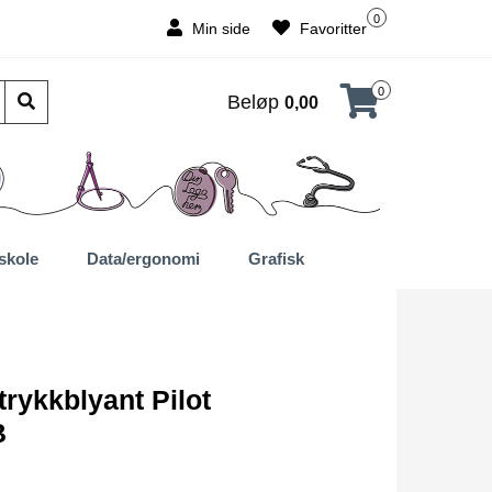
0
Min side
Favoritter
0
Beløp
0,00
skole
Data/ergonomi
Grafisk
trykkblyant Pilot
B