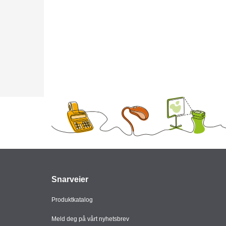
Snarveier
Produktkatalog
Meld deg på vårt nyhetsbrev