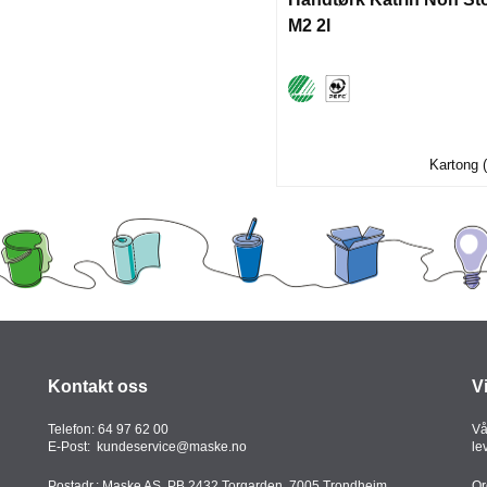
M2 2l
Kartong (
Kontakt oss
V
Telefon:
64 97 62 00
Vå
E-Post:
kundeservice@maske.no
le
Postadr.: Maske AS, PB 2432 Torgarden, 7005 Trondheim
Or