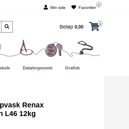
0
Min side
Favoritter
0
Beløp
0,00
skole
Data/ergonomi
Grafisk
pvask Renax
h L46 12kg