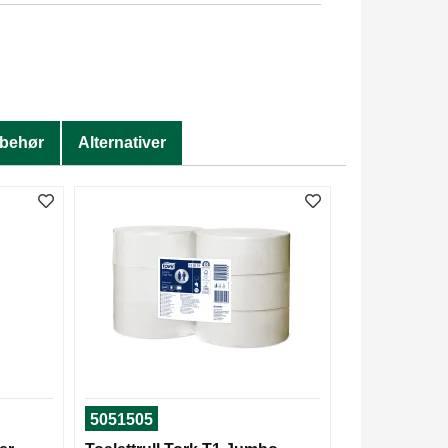
lbehør
Alternativer
5051505