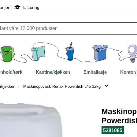
|
anjer
E-læring
nhold/tørk
Kantine/kjøkken
Emballasje
Kontor/
rkjøkken
Maskinoppvask Renax Powerdish L46 12kg
Maskinop
Powerdis
5281085