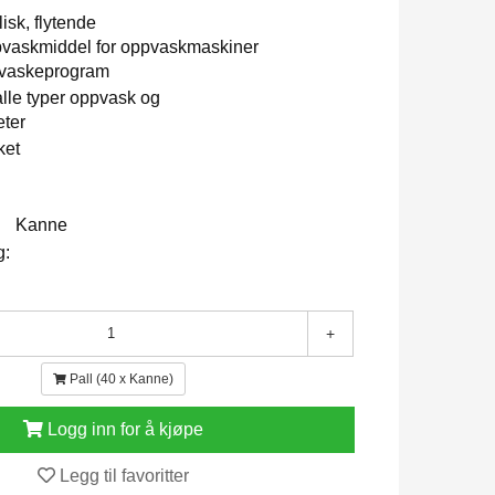
lisk, flytende
vaskmiddel for oppvaskmaskiner
 vaskeprogram
 alle typer oppvask og
eter
ket
Kanne
g:
+
Pall (40 x Kanne)
Logg inn for å kjøpe
Legg til favoritter