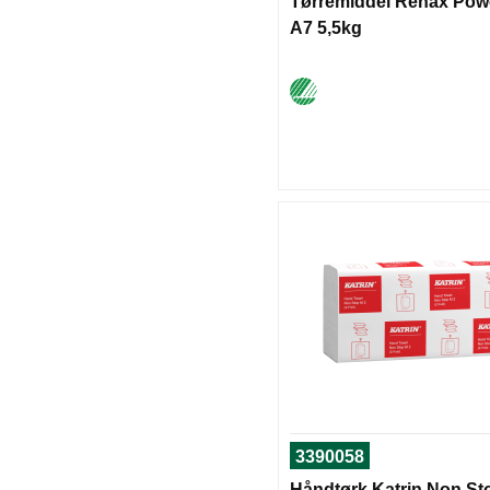
Tørremiddel Renax Pow
A7 5,5kg
3390058
Håndtørk Katrin Non St