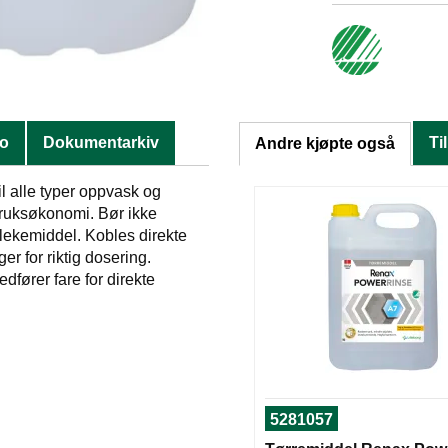
fo
Dokumentarkiv
Ti
Andre kjøpte også
 alle typer oppvask og
bruksøkonomi. Bør ikke
blekemiddel. Kobles direkte
r for riktig dosering.
dfører fare for direkte
5281057