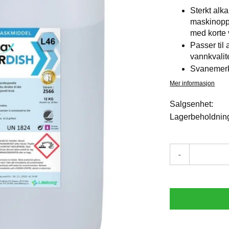
Sterkt alka
maskinopp
med korte
Passer til
vannkvalit
Svanemer
Mer informasjon
Salgsenhet:
Lagerbeholdnin
-