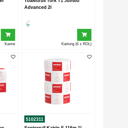
er
Toalettrull Tork T1 Jumbo
Advanced 2l
Kanne
Kartong (6 x ROL)
5102311
op
Senterrull Katrin S 116m 1l