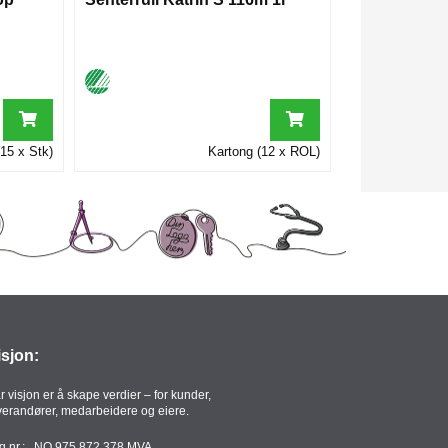
15 x Stk)
Kartong (12 x ROL)
isjon:
r visjon er å skape verdier – for kunder,
verandører, medarbeidere og eiere.
g.nr.: NO 975 872 378 MVA