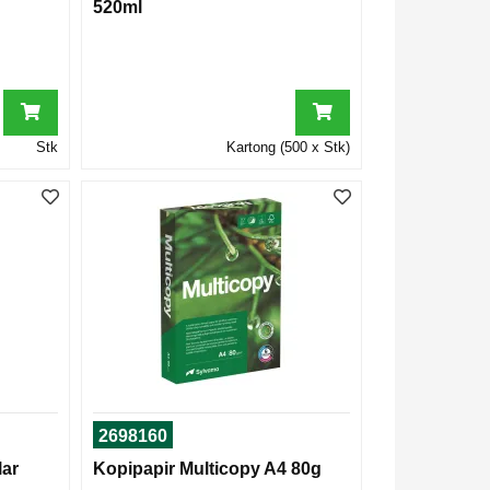
520ml
Stk
Kartong (500 x Stk)
2698160
lar
Kopipapir Multicopy A4 80g