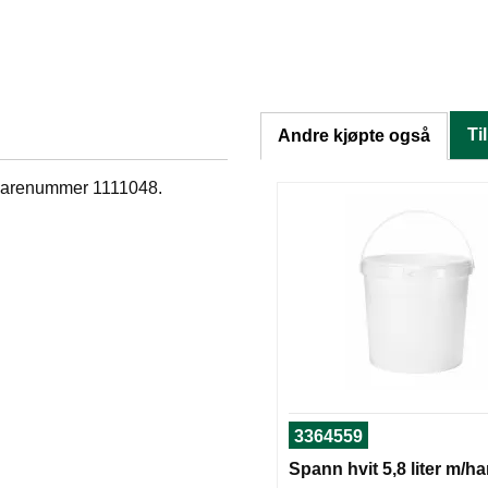
Ti
Andre kjøpte også
d varenummer 1111048.
3364559
Spann hvit 5,8 liter m/h