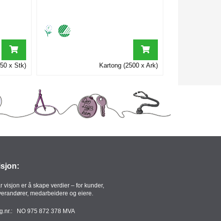
50 x Stk)
Kartong (2500 x Ark)
isjon:
r visjon er å skape verdier – for kunder,
verandører, medarbeidere og eiere.
g.nr.: NO 975 872 378 MVA