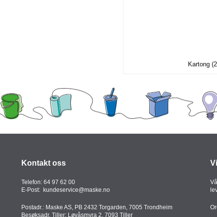
Kartong (2
Kontakt oss
V
Telefon:
64 97 62 00
Vå
E-Post:
kundeservice@maske.no
le
Postadr.: Maske AS, PB 2432 Torgarden, 7005 Trondheim
Or
Besøksadr. Tiller: Løvåsmyra 2, 7093 Tiller