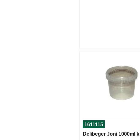
1611115
Delibeger Joni 1000ml k