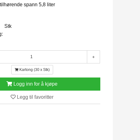
tilhørende spann 5,8 liter
Stk
g:
+
Kartong (30 x Stk)
Logg inn for å kjøpe
Legg til favoritter