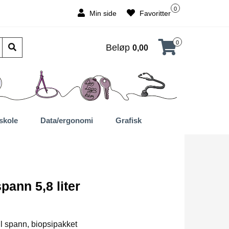
0
Min side
Favoritter
0
Beløp
0,00
skole
Data/ergonomi
Grafisk
pann 5,8 liter
til spann, biopsipakket