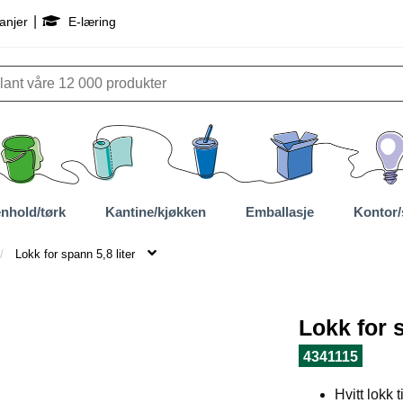
|
anjer
E-læring
nhold/tørk
Kantine/kjøkken
Emballasje
Kontor/
Lokk for spann 5,8 liter
Lokk for s
4341115
Hvitt lokk 