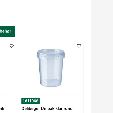
lbehør
1611068
ank
Delibeger Unipak klar rund