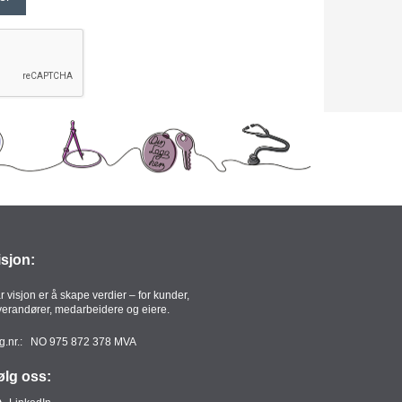
isjon:
r visjon er å skape verdier – for kunder,
verandører, medarbeidere og eiere.
g.nr.: NO 975 872 378 MVA
ølg oss: