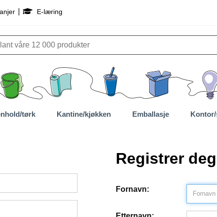
|
anjer
E-læring
nhold/tørk
Kantine/kjøkken
Emballasje
Kontor/
Registrer deg
Fornavn:
Etternavn: