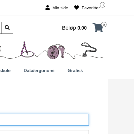
0
Min side
Favoritter
0
Beløp
0,00
skole
Data/ergonomi
Grafisk