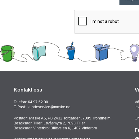
Kontakt oss
V
Telefon:
64 97 62 00
Vå
E-Post:
kundeservice@maske.no
le
Postadr.: Maske AS, PB 2432 Torgarden, 7005 Trondheim
Or
Besøksadr. Tiller: Løvåsmyra 2, 7093 Tiller
Besøksadr. Vinterbro: Bilittveien 6, 1407 Vinterbro
F