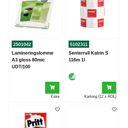
T
O
R
/
S
K
O
L
2501042
5102311
E
Lamineringslomme
Senterrull Katrin S
A3 gloss 80mic
116m 1l
UDT/100
D
A
T
A
/
E
Eske
Kartong (12 x ROL)
R
G
O
N
O
M