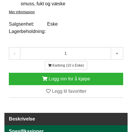
smuss, fukt og væske
E
N
Mer informasjon
H
O
Salgsenhet:
Eske
L
Lagerbeholdning:
D
/
T
Ø
-
+
R
K
Kartong (10 x Eske)
Logg inn for å kjøpe
K
A
Legg til favoritter
N
T
I
N
E
Beskrivelse
/
K
Spesifikasjoner