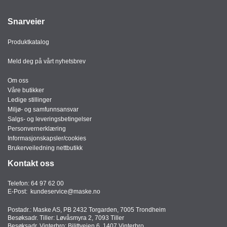
Snarveier
Produktkatalog
Meld deg på vårt nyhetsbrev
Om oss
Våre butikker
Ledige stillinger
Miljø- og samfunnsansvar
Salgs- og leveringsbetingelser
Personvernerklæring
Informasjonskapsler/cookies
Brukerveiledning nettbutikk
Kontakt oss
Telefon:
64 97 62 00
E-Post:
kundeservice@maske.no
Postadr.: Maske AS, PB 2432 Torgarden, 7005 Trondheim
Besøksadr. Tiller: Løvåsmyra 2, 7093 Tiller
Besøksadr. Vinterbro: Bilittveien 6, 1407 Vinterbro