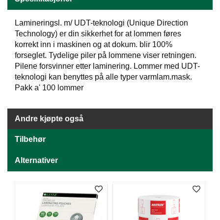
J
Ø
K
Lamineringsl. m/ UDT-teknologi (Unique Direction
K
Technology) er din sikkerhet for at lommen føres
E
korrekt inn i maskinen og at dokum. blir 100%
N
forseglet. Tydelige piler på lommene viser retningen.
Pilene forsvinner etter laminering. Lommer med UDT-
teknologi kan benyttes på alle typer varmlam.mask.
E
Pakk a' 100 lommer
M
B
A
L
Andre kjøpte også
L
A
Tilbehør
S
J
Alternativer
E
K
O
N