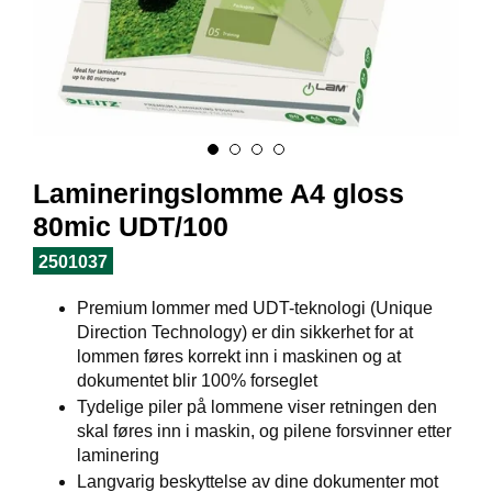
I
L
J
Ø
S
O
R
T
I
Lamineringslomme A4 gloss
M
E
80mic UDT/100
N
T
2501037
Premium lommer med UDT-teknologi (Unique
H
Direction Technology) er din sikkerhet for at
E
lommen føres korrekt inn i maskinen og at
L
dokumentet blir 100% forseglet
S
Tydelige piler på lommene viser retningen den
E
skal føres inn i maskin, og pilene forsvinner etter
laminering
Langvarig beskyttelse av dine dokumenter mot
R