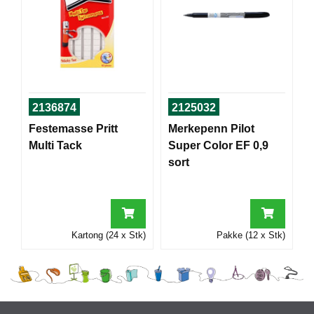
I
G
R
A
F
2136874
2125032
I
S
Festemasse Pritt
Merkepenn Pilot
K
Multi Tack
Super Color EF 0,9
sort
Kartong (24 x Stk)
Pakke (12 x Stk)