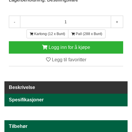
E
N
H
-
+
O
L
D
Kartong (12 x Bunt)
Pall (288 x Bunt)
/
T
Logg inn for å kjøpe
Ø
R
Legg til favoritter
K
K
A
Beskrivelse
N
T
Spesifikasjoner
I
N
E
/
Tilbehør
K