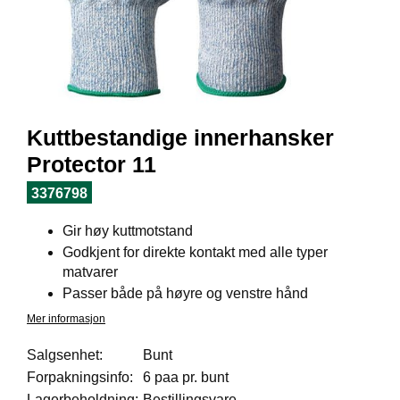
I
L
J
Ø
S
O
R
T
Kuttbestandige innerhansker
I
M
Protector 11
E
N
3376798
T
Gir høy kuttmotstand
Godkjent for direkte kontakt med alle typer
H
matvarer
E
Passer både på høyre og venstre hånd
L
Mer informasjon
S
E
Salgsenhet:
Bunt
Forpakningsinfo:
6 paa pr. bunt
R
Lagerbeholdning:
Bestillingsvare