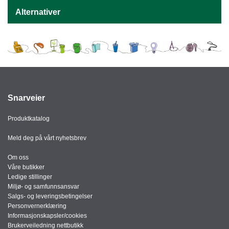
J
Ø
Alternativer
K
K
E
N
E
M
Snarveier
B
A
Produktkatalog
L
L
Meld deg på vårt nyhetsbrev
A
S
Om oss
J
Våre butikker
E
Ledige stillinger
Miljø- og samfunnsansvar
Salgs- og leveringsbetingelser
Personvernerklæring
K
Informasjonskapsler/cookies
O
Brukerveiledning nettbutikk
N