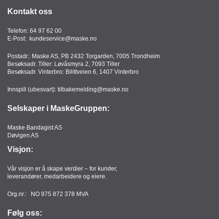
T
Kontakt oss
O
R
Telefon:
64 97 62 00
/
E-Post:
kundeservice@maske.no
S
K
Postadr.: Maske AS, PB 2432 Torgarden, 7005 Trondheim
O
Besøksadr. Tiller: Løvåsmyra 2, 7093 Tiller
L
Besøksadr. Vinterbro: Bilittveien 6, 1407 Vinterbro
E
Innspill (ubesvart):
tilbakemelding@maske.no
Selskaper i MaskeGruppen:
D
A
Maske Bandagist AS
T
Døvigen AS
A
Visjon:
/
E
Vår visjon er å skape verdier – for kunder,
R
leverandører, medarbeidere og eiere.
G
O
Org.nr.: NO 975 872 378 MVA
N
O
Følg oss:
M