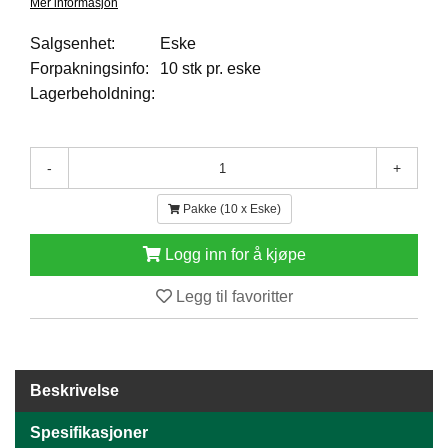
Mer informasjon
I
L
J
Salgsenhet:
Eske
Ø
Forpakningsinfo:
10 stk pr. eske
S
Lagerbeholdning:
O
R
T
I
-
+
M
E
Pakke (10 x Eske)
N
T
Logg inn for å kjøpe
Legg til favoritter
H
E
L
S
E
Beskrivelse
Spesifikasjoner
R