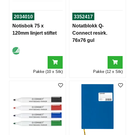
J
Ø
K
2034010
3352417
K
E
Notisbok 75 x
Notatblokk Q-
N
120mm linjert stiftet
Connect resirk.
76x76 gul
E
M
B
A
Pakke (10 x Stk)
Pakke (12 x Stk)
L
L
A
S
J
E
K
O
N