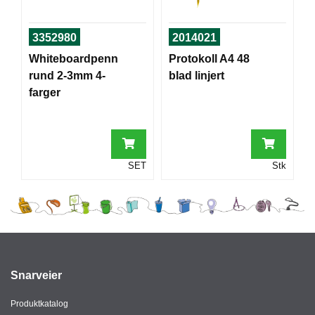
T
O
R
3352980
2014021
/
Whiteboardpenn
Protokoll A4 48
S
rund 2-3mm 4-
blad linjert
K
O
farger
L
E
D
SET
Stk
A
T
A
/
E
R
G
O
Snarveier
N
O
Produktkatalog
M