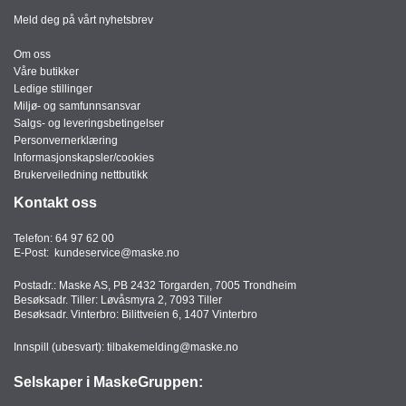
I
Meld deg på vårt nyhetsbrev
Om oss
Våre butikker
G
Ledige stillinger
R
Miljø- og samfunnsansvar
A
Salgs- og leveringsbetingelser
F
Personvernerklæring
I
Informasjonskapsler/cookies
S
Brukerveiledning nettbutikk
K
Kontakt oss
Telefon:
64 97 62 00
E-Post:
kundeservice@maske.no
Postadr.: Maske AS, PB 2432 Torgarden, 7005 Trondheim
Besøksadr. Tiller: Løvåsmyra 2, 7093 Tiller
Besøksadr. Vinterbro: Bilittveien 6, 1407 Vinterbro
Innspill (ubesvart):
tilbakemelding@maske.no
Selskaper i MaskeGruppen: