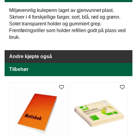
E
Miljøvennlig kulepenn laget av gjenvunnet plast.
N
Skriver i 4 forskjellige farger, sort, blå, rød og grønn.
H
O
Sotet transparent holder og gummiert grep.
L
Fremføringsriller som holder refillen godt på plass ved
D
bruk.
/
T
Ø
Andre kjøpte også
R
K
Tilbehør
K
A
N
T
I
N
E
/
K