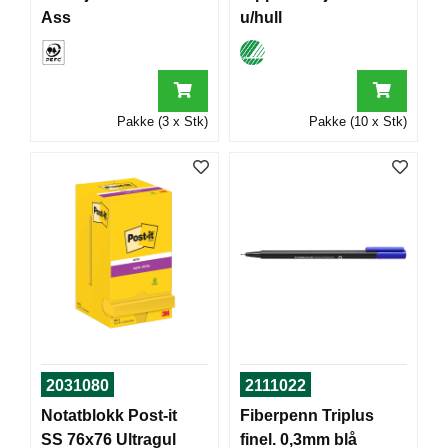
T
Ass
u/hull
O
R
/
S
K
Pakke (3 x Stk)
Pakke (10 x Stk)
O
L
E
D
A
T
A
/
E
R
G
2031080
2111022
O
N
Notatblokk Post-it
Fiberpenn Triplus
O
SS 76x76 Ultragul
finel. 0,3mm blå
M