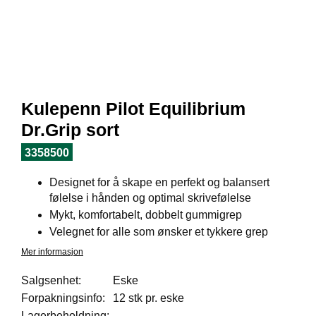
I
L
J
Ø
S
O
R
T
Kulepenn Pilot Equilibrium
I
M
Dr.Grip sort
E
N
3358500
T
Designet for å skape en perfekt og balansert
følelse i hånden og optimal skrivefølelse
H
Mykt, komfortabelt, dobbelt gummigrep
E
Velegnet for alle som ønsker et tykkere grep
L
Mer informasjon
S
E
Salgsenhet:
Eske
Forpakningsinfo:
12 stk pr. eske
R
Lagerbeholdning: