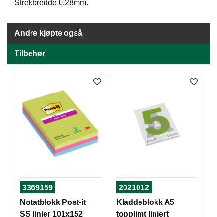
J
Strekbredde 0,28mm.
Ø
K
K
Andre kjøpte også
E
N
Tilbehør
E
M
B
A
L
L
A
S
J
E
3369159
2021012
K
Notatblokk Post-it
Kladdeblokk A5
O
SS linjer 101x152
topplimt linjert
N