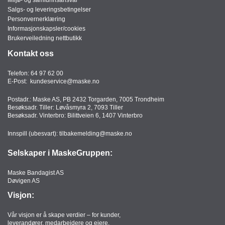
Salgs- og leveringsbetingelser
Personvernerklæring
Informasjonskapsler/cookies
Brukerveiledning nettbutikk
Kontakt oss
Telefon:
64 97 62 00
E-Post:
kundeservice@maske.no
Postadr.: Maske AS, PB 2432 Torgarden, 7005 Trondheim
Besøksadr. Tiller: Løvåsmyra 2, 7093 Tiller
Besøksadr. Vinterbro: Bilittveien 6, 1407 Vinterbro
Innspill (ubesvart):
tilbakemelding@maske.no
Selskaper i MaskeGruppen:
Maske Bandagist AS
Døvigen AS
Visjon:
Vår visjon er å skape verdier – for kunder,
leverandører, medarbeidere og eiere.