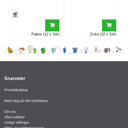
I
G
R
Pakke (12 x Stk)
Eske (10 x Stk)
A
F
I
S
K
Snarveier
Produktkatalog
Meld deg på vårt nyhetsbrev
Om oss
Våre butikker
Ledige stillinger
Miljø- og samfunnsansvar