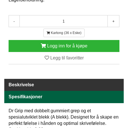
E
N
H
-
+
O
L
D
Kartong (36 x Eske)
/
T
Logg inn for å kjøpe
Ø
R
Legg til favoritter
K
K
A
Beskrivelse
N
T
Spesifikasjoner
I
N
Dr Grip med dobbelt gummiert grep og et
E
spesialutviklet blekk (A blekk). Designet for å skape en
/
K
perfekt følelse i hånden og optimal skrivefølelse.