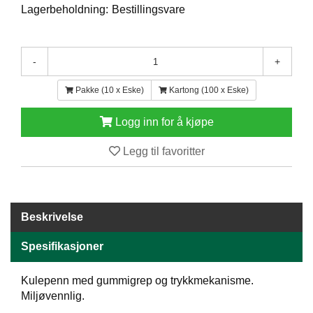
Lagerbeholdning:
Bestillingsvare
E
N
H
O
-
+
L
D
Pakke (10 x Eske)
Kartong (100 x Eske)
/
T
Ø
Logg inn for å kjøpe
R
K
Legg til favoritter
K
A
Beskrivelse
N
T
Spesifikasjoner
I
N
E
Kulepenn med gummigrep og trykkmekanisme.
/
Miljøvennlig.
K