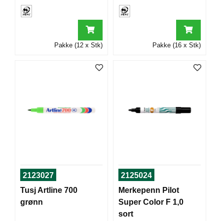
T
O
R
/
S
Pakke (12 x Stk)
Pakke (16 x Stk)
K
O
L
E
D
A
T
A
/
E
R
2123027
2125024
G
Tusj Artline 700
Merkepenn Pilot
O
N
grønn
Super Color F 1,0
O
sort
M