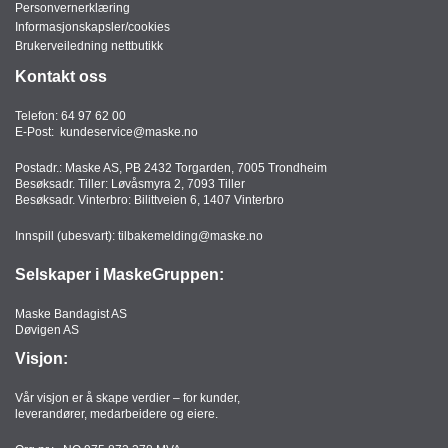
Personvernerklæring
Informasjonskapsler/cookies
Brukerveiledning nettbutikk
Kontakt oss
Telefon:
64 97 62 00
E-Post:
kundeservice@maske.no
Postadr.: Maske AS, PB 2432 Torgarden, 7005 Trondheim
Besøksadr. Tiller: Løvåsmyra 2, 7093 Tiller
Besøksadr. Vinterbro: Bilittveien 6, 1407 Vinterbro
Innspill (ubesvart):
tilbakemelding@maske.no
Selskaper i MaskeGruppen:
Maske Bandagist AS
Døvigen AS
Visjon:
Vår visjon er å skape verdier – for kunder,
leverandører, medarbeidere og eiere.