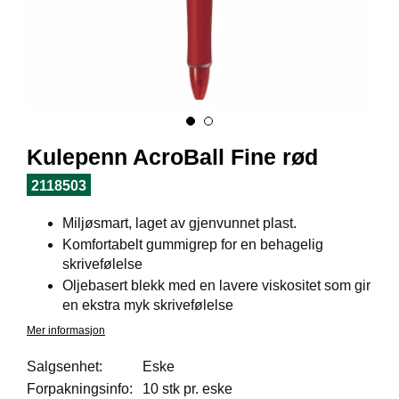
I
L
J
Ø
S
O
R
T
I
Kulepenn AcroBall Fine rød
M
E
2118503
N
T
Miljøsmart, laget av gjenvunnet plast.
Komfortabelt gummigrep for en behagelig
skrivefølelse
H
Oljebasert blekk med en lavere viskositet som gir
E
L
en ekstra myk skrivefølelse
S
Mer informasjon
E
Salgsenhet:
Eske
Forpakningsinfo:
10 stk pr. eske
R