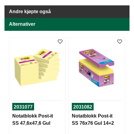
J
Ø
K
Andre kjøpte også
K
E
Alternativer
N
E
M
B
A
L
L
A
S
J
E
2031077
2031082
Notatblokk Post-it
Notatblokk Post-it
K
SS 47,6x47,6 Gul
SS 76x76 Gul 14+2
O
N