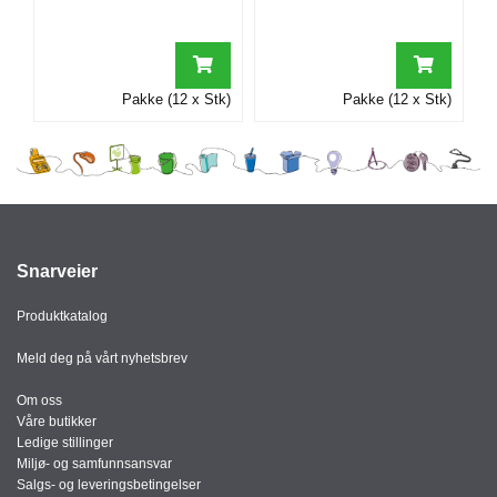
I
G
Pakke (12 x Stk)
Pakke (12 x Stk)
R
A
F
I
S
K
Snarveier
Produktkatalog
Meld deg på vårt nyhetsbrev
Om oss
Våre butikker
Ledige stillinger
Miljø- og samfunnsansvar
Salgs- og leveringsbetingelser