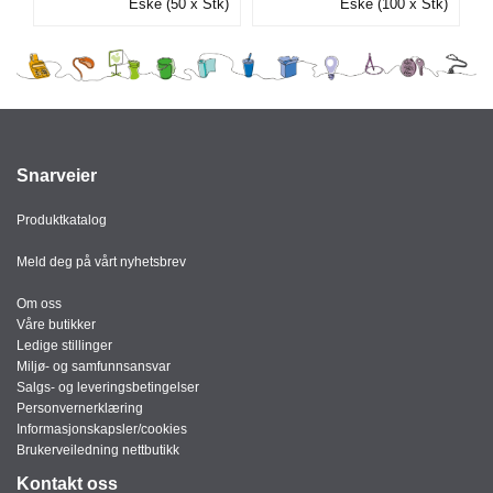
Eske (50 x Stk)
Eske (100 x Stk)
I
G
R
A
F
Snarveier
I
S
K
Produktkatalog
Meld deg på vårt nyhetsbrev
Om oss
Våre butikker
Ledige stillinger
Miljø- og samfunnsansvar
Salgs- og leveringsbetingelser
Personvernerklæring
Informasjonskapsler/cookies
Brukerveiledning nettbutikk
Kontakt oss