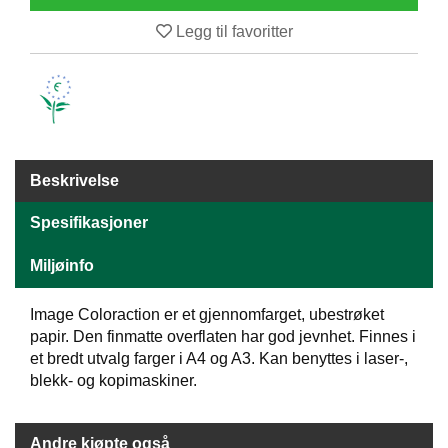
E
Legg til favoritter
N
H
O
L
D
/
T
Ø
Beskrivelse
R
K
Spesifikasjoner
Miljøinfo
K
A
Image Coloraction er et gjennomfarget, ubestrøket
N
T
papir. Den finmatte overflaten har god jevnhet. Finnes i
I
et bredt utvalg farger i A4 og A3. Kan benyttes i laser-,
N
blekk- og kopimaskiner.
E
/
K
Andre kjøpte også