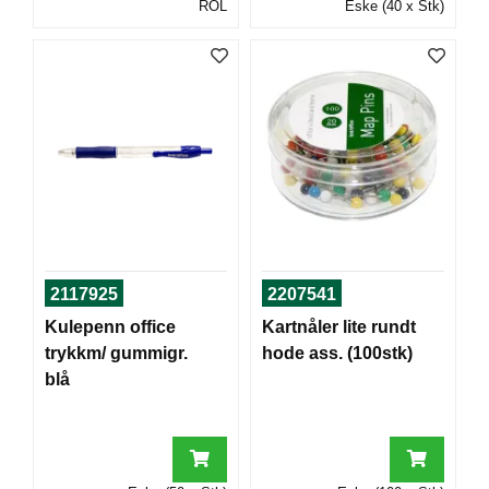
ROL
Eske (40 x Stk)
T
O
R
/
S
K
O
L
E
D
A
2117925
2207541
T
A
Kulepenn office
Kartnåler lite rundt
/
trykkm/ gummigr.
hode ass. (100stk)
E
blå
R
G
O
N
O
M