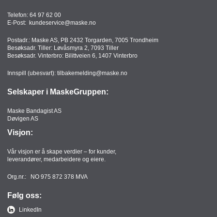
Telefon:
64 97 62 00
E-Post:
kundeservice@maske.no
Postadr.: Maske AS, PB 2432 Torgarden, 7005 Trondheim
Besøksadr. Tiller: Løvåsmyra 2, 7093 Tiller
Besøksadr. Vinterbro: Bilittveien 6, 1407 Vinterbro
Innspill (ubesvart):
tilbakemelding@maske.no
Selskaper i MaskeGruppen:
Maske Bandagist AS
Døvigen AS
Visjon:
Vår visjon er å skape verdier – for kunder,
leverandører, medarbeidere og eiere.
Org.nr.: NO 975 872 378 MVA
Følg oss:
LinkedIn