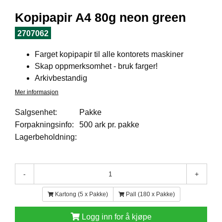
I
L
Kopipapir A4 80g neon green
J
Ø
2707062
S
O
Farget kopipapir til alle kontorets maskiner
R
Skap oppmerksomhet - bruk farger!
T
I
Arkivbestandig
M
Mer informasjon
E
N
Salgsenhet:
Pakke
T
Forpakningsinfo:
500 ark pr. pakke
Lagerbeholdning:
H
E
L
-
+
S
E
Kartong (5 x Pakke)
Pall (180 x Pakke)
Logg inn for å kjøpe
R