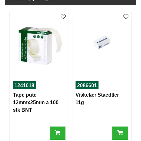
J
Ø
K
K
E
N
E
M
B
A
L
L
1241018
2086601
A
S
Tape pute
Viskelær Staedtler
J
12mmx25mm a 100
11g
E
stk BNT
K
O
N