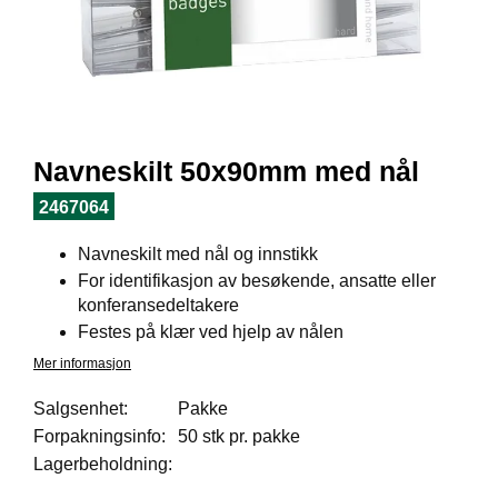
I
L
J
Ø
S
O
R
T
Navneskilt 50x90mm med nål
I
M
2467064
E
N
Navneskilt med nål og innstikk
T
For identifikasjon av besøkende, ansatte eller
konferansedeltakere
Festes på klær ved hjelp av nålen
H
E
Mer informasjon
L
S
Salgsenhet:
Pakke
E
Forpakningsinfo:
50 stk pr. pakke
Lagerbeholdning:
R