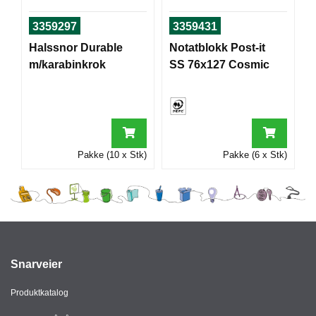
I
3359297
3359431
Halssnor Durable
Notatblokk Post-it
G
m/karabinkrok
SS 76x127 Cosmic
R
A
F
I
S
K
Pakke (10 x Stk)
Pakke (6 x Stk)
Snarveier
Produktkatalog