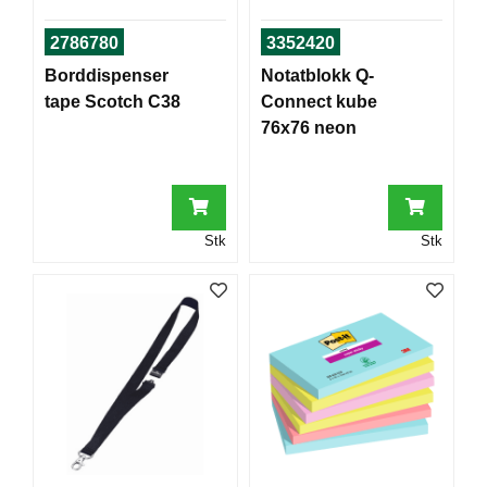
T
O
2786780
3352420
R
Borddispenser
Notatblokk Q-
/
S
tape Scotch C38
Connect kube
K
76x76 neon
O
L
E
Stk
Stk
D
A
T
A
/
E
R
G
O
N
O
M