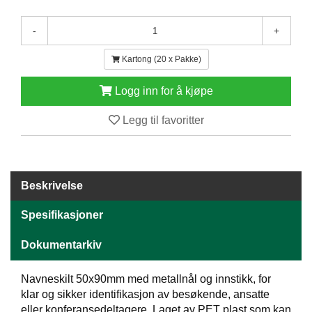
E
N
-
+
H
O
Kartong (20 x Pakke)
L
D
Logg inn for å kjøpe
/
T
Ø
Legg til favoritter
R
K
Beskrivelse
K
A
Spesifikasjoner
N
T
Dokumentarkiv
I
N
E
Navneskilt 50x90mm med metallnål og innstikk, for
/
klar og sikker identifikasjon av besøkende, ansatte
K
eller konferansedeltagere. Laget av PET plast som kan