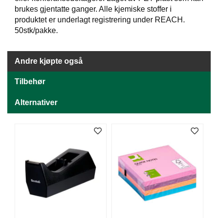
J
brukes gjentatte ganger. Alle kjemiske stoffer i
Ø
K
produktet er underlagt registrering under REACH.
K
50stk/pakke.
E
N
Andre kjøpte også
E
Tilbehør
M
B
Alternativer
A
L
L
A
S
J
E
K
O
N