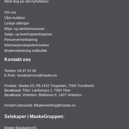
Meld deg på vårt nyhetsbrev
Om oss
Våre butikker
Ledige stillinger
Miljø- og samfunnsansvar
Salgs- og leveringsbetingelser
Personvernerklæring
Informasjonskapsler/cookies
Brukerveiledning nettbutikk
Kontakt oss
Telefon:
64 97 62 00
E-Post:
kundeservice@maske.no
Postadr.: Maske AS, PB 2432 Torgarden, 7005 Trondheim
Besøksadr. Tiller: Løvåsmyra 2, 7093 Tiller
Besøksadr. Vinterbro: Bilittveien 6, 1407 Vinterbro
Innspill (ubesvart):
tilbakemelding@maske.no
Selskaper i MaskeGruppen:
Maske Bandagist AS