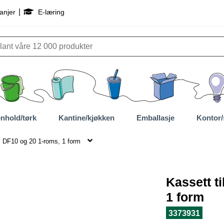
|
anjer
E-læring
nhold/tørk
Kantine/kjøkken
Emballasje
Kontor/
il DF10 og 20 1-roms, 1 form
Kassett t
1 form
3373931