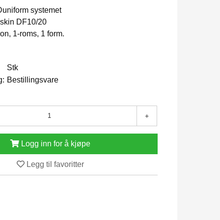
 Duniform systemet
skin DF10/20
ion, 1-roms, 1 form.
Stk
g:
Bestillingsvare
+
Logg inn for å kjøpe
Legg til favoritter