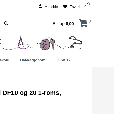
0
Min side
Favoritter
0
Beløp
0,00
skole
Data/ergonomi
Grafisk
il DF10 og 20 1-roms,