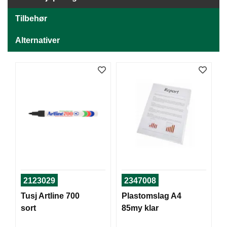
J
Ø
Tilbehør
K
K
E
Alternativer
N
E
M
B
A
L
L
A
S
J
E
2123029
2347008
Tusj Artline 700
Plastomslag A4
K
sort
85my klar
O
N