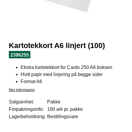
I
L
J
Ø
S
O
R
T
Kartotekkort A6 linjert (100)
I
M
2396255
E
N
Ekstra kartotekkort for Cardo 250 A6 boksen
T
Hvitt papir med linjering på begge sider
Format A6
H
Mer informasjon
E
L
Salgsenhet:
Pakke
S
Forpakningsinfo:
100 ark pr. pakke
E
Lagerbeholdning:
Bestillingsvare
R