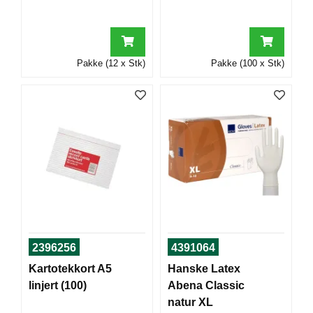
T
O
R
/
S
Pakke (12 x Stk)
Pakke (100 x Stk)
K
O
L
E
D
A
T
A
/
E
R
2396256
4391064
G
Kartotekkort A5
Hanske Latex
O
N
linjert (100)
Abena Classic
O
natur XL
M