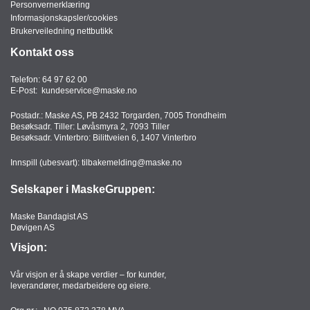
Personvernerklæring
Informasjonskapsler/cookies
Brukerveiledning nettbutikk
Kontakt oss
Telefon:
64 97 62 00
E-Post:
kundeservice@maske.no
Postadr.: Maske AS, PB 2432 Torgarden, 7005 Trondheim
Besøksadr. Tiller: Løvåsmyra 2, 7093 Tiller
Besøksadr. Vinterbro: Bilittveien 6, 1407 Vinterbro
Innspill (ubesvart):
tilbakemelding@maske.no
Selskaper i MaskeGruppen:
Maske Bandagist AS
Døvigen AS
Visjon:
Vår visjon er å skape verdier – for kunder,
leverandører, medarbeidere og eiere.