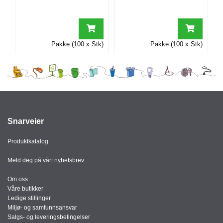
I
G
Pakke (100 x Stk)
Pakke (100 x Stk)
R
A
F
I
S
K
Snarveier
Produktkatalog
Meld deg på vårt nyhetsbrev
Om oss
Våre butikker
Ledige stillinger
Miljø- og samfunnsansvar
Salgs- og leveringsbetingelser