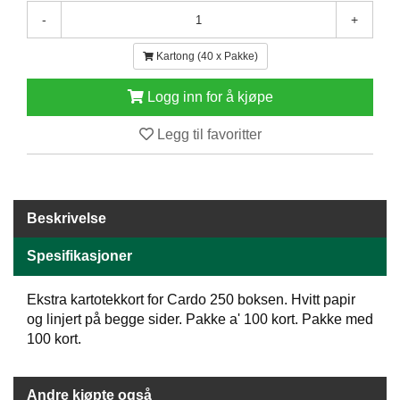
E
-
+
N
H
Kartong (40 x Pakke)
O
L
Logg inn for å kjøpe
D
/
Legg til favoritter
T
Ø
R
K
Beskrivelse
K
Spesifikasjoner
A
N
T
Ekstra kartotekkort for Cardo 250 boksen. Hvitt papir
I
og linjert på begge sider. Pakke a' 100 kort. Pakke med
N
100 kort.
E
/
K
Andre kjøpte også