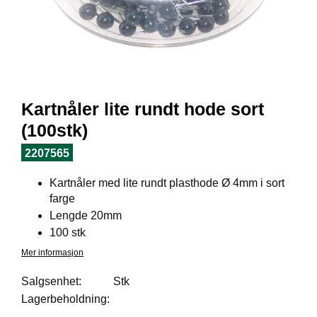
I
L
J
Ø
S
O
R
T
Kartnåler lite rundt hode sort
I
M
(100stk)
E
N
2207565
T
Kartnåler med lite rundt plasthode Ø 4mm i sort
farge
H
Lengde 20mm
E
100 stk
L
Mer informasjon
S
E
Salgsenhet:
Stk
Lagerbeholdning:
R