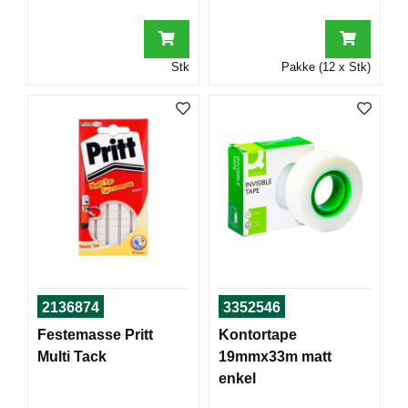
T
O
R
/
Stk
Pakke (12 x Stk)
S
K
O
L
E
D
A
T
A
/
E
2136874
3352546
R
G
Festemasse Pritt
Kontortape
O
Multi Tack
19mmx33m matt
N
enkel
O
M