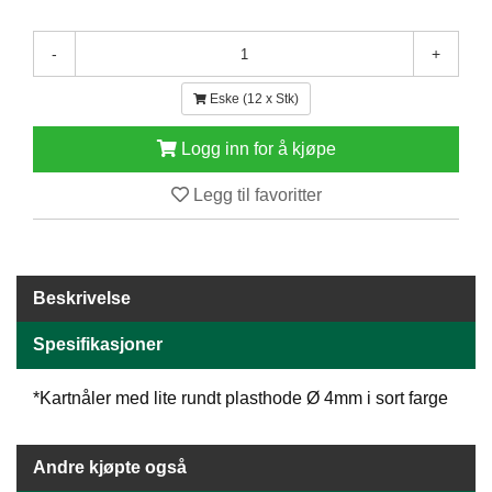
E
N
-
+
H
O
Eske (12 x Stk)
L
D
/
Logg inn for å kjøpe
T
Ø
Legg til favoritter
R
K
Beskrivelse
K
A
Spesifikasjoner
N
T
I
*Kartnåler med lite rundt plasthode Ø 4mm i sort farge
N
E
/
Andre kjøpte også
K