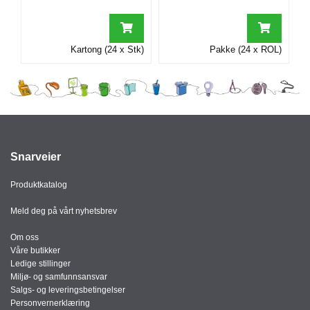
I
Kartong (24 x Stk)
Pakke (24 x ROL)
G
R
A
F
I
S
K
Snarveier
Produktkatalog
Meld deg på vårt nyhetsbrev
Om oss
Våre butikker
Ledige stillinger
Miljø- og samfunnsansvar
Salgs- og leveringsbetingelser
Personvernerklæring