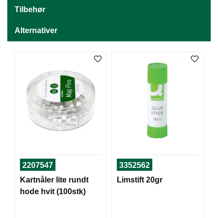
J
Ø
Tilbehør
K
K
Alternativer
E
N
E
M
B
A
L
L
A
S
J
E
2207547
3352562
Kartnåler lite rundt
Limstift 20gr
hode hvit (100stk)
K
O
N