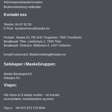
Informasjonskapsler/cookies
Brukerveiledning nettbutikk
Kontakt oss
Telefon:
64 97 62 00
E-Post:
kundeservice@maske.no
Postadr.: Maske AS, PB 2432 Torgarden, 7005 Trondheim
Besøksadr. Tiller: Løvåsmyra 2, 7093 Tiller
Besøksadr. Vinterbro: Bilittveien 6, 1407 Vinterbro
Innspill (ubesvart):
tilbakemelding@maske.no
Selskaper i MaskeGruppen:
Maske Bandagist AS
Døvigen AS
Visjon:
Vår visjon er å skape verdier – for kunder,
leverandører, medarbeidere og eiere.
Org.nr.: NO 975 872 378 MVA