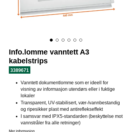
I
L
J
Ø
S
O
R
T
I
Info.lomme vanntett A3
M
E
kabelstrips
N
T
3389671
Vanntett dokumentlomme som er ideell for
H
visning av informasjon utendørs eller i fuktige
E
lokaler
L
Transparent, UV-stabilisert, vær-/vannbestandig
S
og ripesikker plast med antireflekseffekt
E
I samsvar med IPX5-standarden (beskyttelse mot
vannstråler fra alle retninger)
Mer informasjon
R