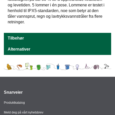
T
og levetiden. 5 lommer i én pose. Lommene er testet i
O
henhold til IPX5-standarden, noe som betyr at den
R
tåler vannsprut, regn og lavtrykksvannstråler fra flere
/
retninger.
S
K
O
L
Tilbehør
E
Alternativer
D
A
T
A
/
E
R
Snarveier
G
O
Produktkatalog
N
O
Meld deg på vårt nyhetsbrev
M