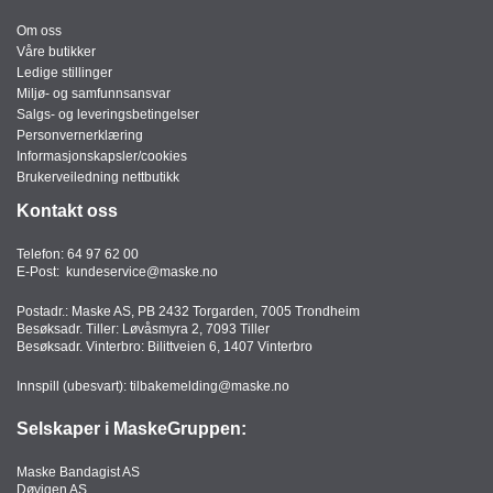
I
Om oss
Våre butikker
Ledige stillinger
G
Miljø- og samfunnsansvar
R
Salgs- og leveringsbetingelser
A
Personvernerklæring
F
Informasjonskapsler/cookies
I
Brukerveiledning nettbutikk
S
Kontakt oss
K
Telefon:
64 97 62 00
E-Post:
kundeservice@maske.no
Postadr.: Maske AS, PB 2432 Torgarden, 7005 Trondheim
Besøksadr. Tiller: Løvåsmyra 2, 7093 Tiller
Besøksadr. Vinterbro: Bilittveien 6, 1407 Vinterbro
Innspill (ubesvart):
tilbakemelding@maske.no
Selskaper i MaskeGruppen:
Maske Bandagist AS
Døvigen AS