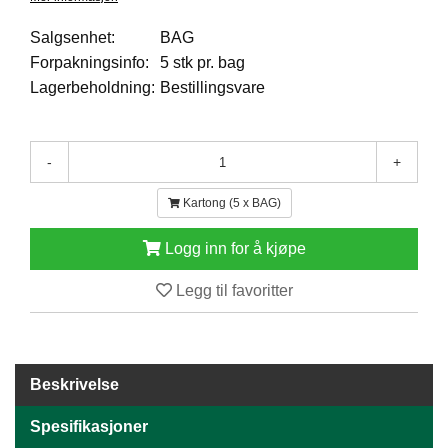
E
N
Salgsenhet:
BAG
H
Forpakningsinfo:
5 stk pr. bag
O
Lagerbeholdning:
Bestillingsvare
L
D
/
T
-
+
Ø
R
Kartong (5 x BAG)
K
Logg inn for å kjøpe
K
Legg til favoritter
A
N
T
I
N
Beskrivelse
E
/
Spesifikasjoner
K