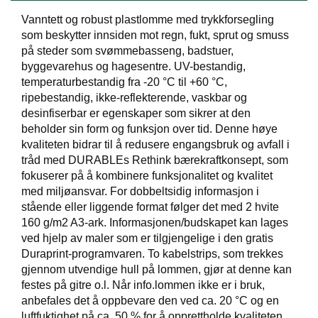
J
Ø
Vanntett og robust plastlomme med trykkforsegling
K
som beskytter innsiden mot regn, fukt, sprut og smuss
K
på steder som svømmebasseng, badstuer,
E
byggevarehus og hagesentre. UV-bestandig,
N
temperaturbestandig fra -20 °C til +60 °C,
ripebestandig, ikke-reflekterende, vaskbar og
desinfiserbar er egenskaper som sikrer at den
E
beholder sin form og funksjon over tid. Denne høye
M
B
kvaliteten bidrar til å redusere engangsbruk og avfall i
A
tråd med DURABLEs Rethink bærekraftkonsept, som
L
fokuserer på å kombinere funksjonalitet og kvalitet
L
med miljøansvar. For dobbeltsidig informasjon i
A
stående eller liggende format følger det med 2 hvite
S
160 g/m2 A3-ark. Informasjonen/budskapet kan lages
J
E
ved hjelp av maler som er tilgjengelige i den gratis
Duraprint-programvaren. To kabelstrips, som trekkes
gjennom utvendige hull på lommen, gjør at denne kan
festes på gitre o.l. Når info.lommen ikke er i bruk,
K
O
anbefales det å oppbevare den ved ca. 20 °C og en
N
luftfuktighet på ca. 50 % for å opprettholde kvaliteten