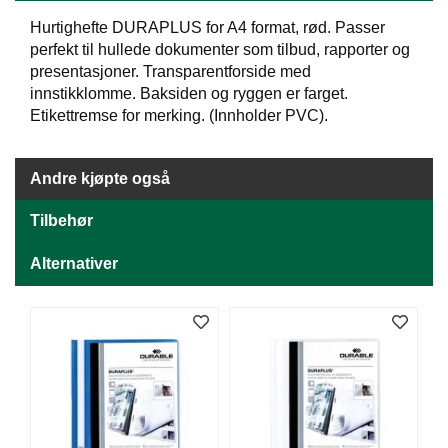
J
Ø
Hurtighefte DURAPLUS for A4 format, rød. Passer
K
perfekt til hullede dokumenter som tilbud, rapporter og
K
presentasjoner. Transparentforside med
E
innstikklomme. Baksiden og ryggen er farget.
N
Etikettremse for merking. (Innholder PVC).
E
Andre kjøpte også
M
B
Tilbehør
A
L
L
Alternativer
A
S
J
E
K
O
N