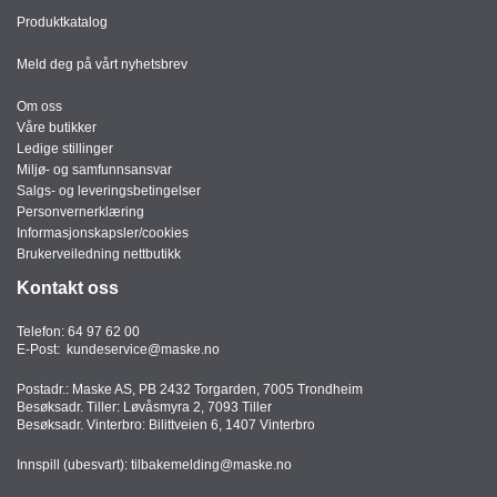
Produktkatalog
Meld deg på vårt nyhetsbrev
Om oss
Våre butikker
Ledige stillinger
Miljø- og samfunnsansvar
Salgs- og leveringsbetingelser
Personvernerklæring
Informasjonskapsler/cookies
Brukerveiledning nettbutikk
Kontakt oss
Telefon:
64 97 62 00
E-Post:
kundeservice@maske.no
Postadr.: Maske AS, PB 2432 Torgarden, 7005 Trondheim
Besøksadr. Tiller: Løvåsmyra 2, 7093 Tiller
Besøksadr. Vinterbro: Bilittveien 6, 1407 Vinterbro
Innspill (ubesvart):
tilbakemelding@maske.no