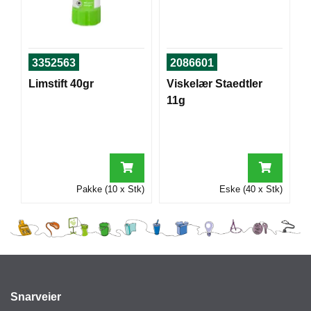
I
G
3352563
2086601
R
Limstift 40gr
Viskelær Staedtler
A
F
11g
I
S
K
Pakke (10 x Stk)
Eske (40 x Stk)
Snarveier