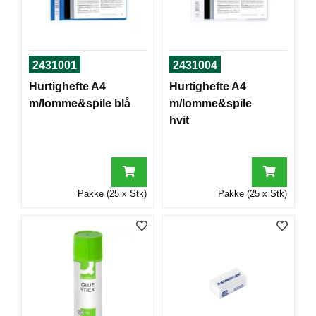
T
O
R
/
S
2431001
2431004
K
Hurtighefte A4
Hurtighefte A4
O
L
m/lomme&spile blå
m/lomme&spile
E
hvit
D
A
T
Pakke (25 x Stk)
Pakke (25 x Stk)
A
/
E
R
G
O
N
O
M