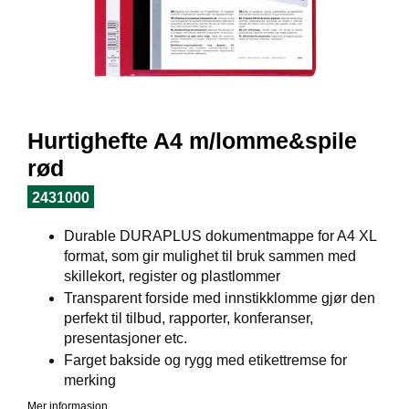
I
L
J
Ø
S
O
R
T
Hurtighefte A4 m/lomme&spile
I
M
rød
E
N
2431000
T
Durable DURAPLUS dokumentmappe for A4 XL
format, som gir mulighet til bruk sammen med
H
skillekort, register og plastlommer
E
Transparent forside med innstikklomme gjør den
L
perfekt til tilbud, rapporter, konferanser,
S
presentasjoner etc.
E
Farget bakside og rygg med etikettremse for
merking
Mer informasjon
R