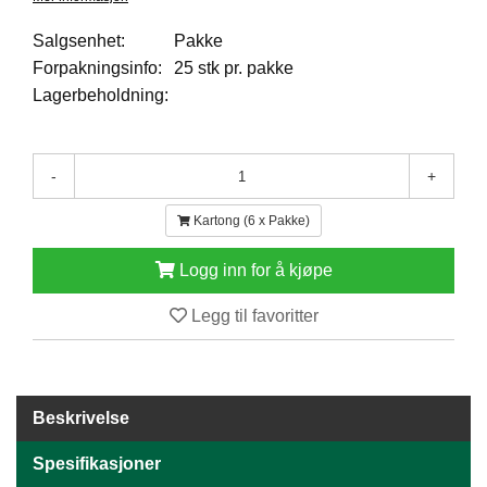
E
N
Salgsenhet:
Pakke
H
Forpakningsinfo:
25 stk pr. pakke
O
Lagerbeholdning:
L
D
/
T
-
+
Ø
R
Kartong (6 x Pakke)
K
Logg inn for å kjøpe
K
Legg til favoritter
A
N
T
I
N
Beskrivelse
E
/
Spesifikasjoner
K