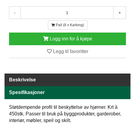
E
N
-
+
H
O
Pall (8 x Kartong)
L
D
Logg inn for å kjøpe
/
T
Ø
Legg til favoritter
R
K
Beskrivelse
K
A
Spesifikasjoner
N
T
I
Støtdempende profil til beskyttelse av hjørner. Krt à
N
450stk. Passer til bruk på byggprodukter, garderober,
E
interiør, møbler, speil og skilt.
/
K