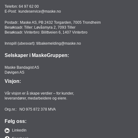
T
Telefon:
64 97 62 00
O
E-Post:
kundeservice@maske.no
R
/
Postadr.: Maske AS, PB 2432 Torgarden, 7005 Trondheim
S
Besøksadr. Tiller: Løvåsmyra 2, 7093 Tiller
Besøksadr. Vinterbro: Bilittveien 6, 1407 Vinterbro
K
O
Innspill (ubesvart):
tilbakemelding@maske.no
L
E
Selskaper i MaskeGruppen:
Maske Bandagist AS
D
Døvigen AS
A
Visjon:
T
A
Vår visjon er å skape verdier – for kunder,
/
leverandører, medarbeidere og eiere.
E
R
Org.nr.: NO 975 872 378 MVA
G
O
Følg oss:
N
LinkedIn
O
M