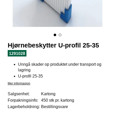
I
L
J
Ø
S
O
R
T
I
Hjørnebeskytter U-profil 25-35
M
E
1291028
N
T
Unngå skader op produktet under transport og
lagring
U-profil 25-35
H
E
Mer informasjon
L
S
Salgsenhet:
Kartong
E
Forpakningsinfo:
450 stk pr. kartong
Lagerbeholdning:
Bestillingsvare
R