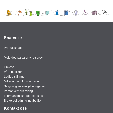
J
Ø
K
K
E
N
Snarveier
E
M
Produktkatalog
B
A
Meld deg på vårt nyhetsbrev
L
L
Om oss
A
Våre butikker
S
Ledige stillinger
J
Miljø- og samfunnsansvar
E
Salgs- og leveringsbetingelser
Personvernerklæring
Informasjonskapsler/cookies
Brukerveiledning nettbutikk
K
O
Kontakt oss
N