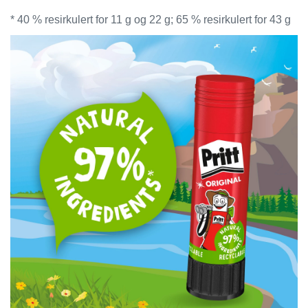
T
* 40 % resirkulert for 11 g og 22 g; 65 % resirkulert for 43 g
O
R
/
S
K
O
L
E
D
A
T
A
/
E
R
G
O
N
O
M