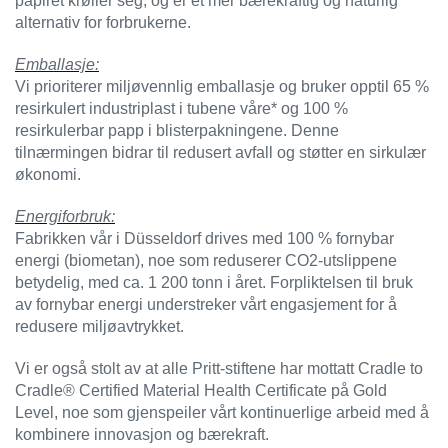
J
papiret krøller seg, og er et mer bærekraftig og naturlig
Ø
alternativ for forbrukerne.
K
K
Emballasje:
E
Vi prioriterer miljøvennlig emballasje og bruker opptil 65 %
N
resirkulert industriplast i tubene våre* og 100 %
resirkulerbar papp i blisterpakningene. Denne
tilnærmingen bidrar til redusert avfall og støtter en sirkulær
E
økonomi.
M
B
Energiforbruk:
A
Fabrikken vår i Düsseldorf drives med 100 % fornybar
L
L
energi (biometan), noe som reduserer CO2-utslippene
A
betydelig, med ca. 1 200 tonn i året. Forpliktelsen til bruk
S
av fornybar energi understreker vårt engasjement for å
J
redusere miljøavtrykket.
E
Vi er også stolt av at alle Pritt-stiftene har mottatt Cradle to
Cradle® Certified Material Health Certificate på Gold
K
Level, noe som gjenspeiler vårt kontinuerlige arbeid med å
O
kombinere innovasjon og bærekraft.
N