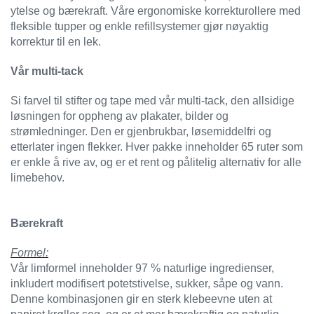
ytelse og bærekraft. Våre ergonomiske korrekturollere med
E
N
fleksible tupper og enkle refillsystemer gjør nøyaktig
H
korrektur til en lek.
O
L
Vår multi-tack
D
/
Si farvel til stifter og tape med vår multi-tack, den allsidige
T
løsningen for oppheng av plakater, bilder og
Ø
strømledninger. Den er gjenbrukbar, løsemiddelfri og
R
K
etterlater ingen flekker. Hver pakke inneholder 65 ruter som
er enkle å rive av, og er et rent og pålitelig alternativ for alle
limebehov.
K
A
N
Bærekraft
T
I
Formel:
N
Vår limformel inneholder 97 % naturlige ingredienser,
E
inkludert modifisert potetstivelse, sukker, såpe og vann.
/
Denne kombinasjonen gir en sterk klebeevne uten at
K