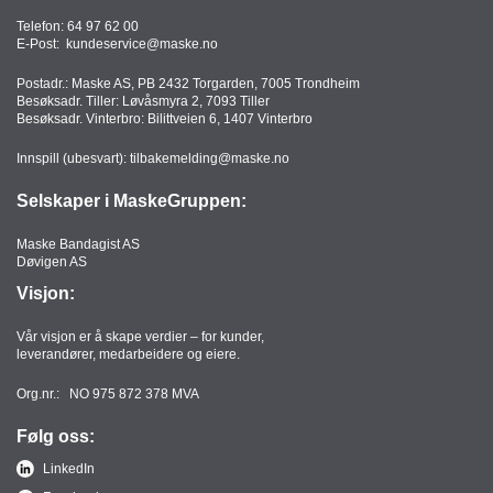
Telefon:
64 97 62 00
E-Post:
kundeservice@maske.no
Postadr.: Maske AS, PB 2432 Torgarden, 7005 Trondheim
Besøksadr. Tiller: Løvåsmyra 2, 7093 Tiller
Besøksadr. Vinterbro: Bilittveien 6, 1407 Vinterbro
Innspill (ubesvart):
tilbakemelding@maske.no
Selskaper i MaskeGruppen:
Maske Bandagist AS
Døvigen AS
Visjon:
Vår visjon er å skape verdier – for kunder,
leverandører, medarbeidere og eiere.
Org.nr.: NO 975 872 378 MVA
Følg oss:
LinkedIn