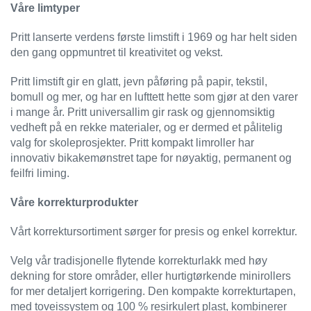
I
Våre limtyper
L
J
Pritt lanserte verdens første limstift i 1969 og har helt siden
Ø
den gang oppmuntret til kreativitet og vekst.
S
O
Pritt limstift gir en glatt, jevn påføring på papir, tekstil,
R
T
bomull og mer, og har en lufttett hette som gjør at den varer
I
i mange år. Pritt universallim gir rask og gjennomsiktig
M
vedheft på en rekke materialer, og er dermed et pålitelig
E
valg for skoleprosjekter. Pritt kompakt limroller har
N
innovativ bikakemønstret tape for nøyaktig, permanent og
T
feilfri liming.
Våre korrekturprodukter
H
E
Vårt korrektursortiment sørger for presis og enkel korrektur.
L
S
Velg vår tradisjonelle flytende korrekturlakk med høy
E
dekning for store områder, eller hurtigtørkende minirollers
for mer detaljert korrigering. Den kompakte korrekturtapen,
med toveissystem og 100 % resirkulert plast, kombinerer
R