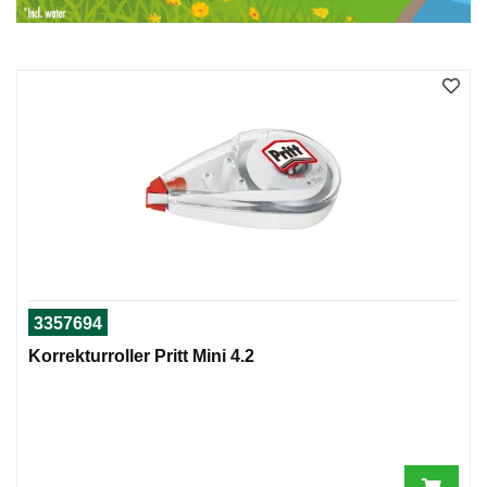
I
G
R
A
F
I
S
K
3357694
Korrekturroller Pritt Mini 4.2