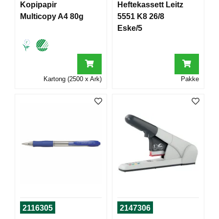
Kopipapir
Heftekassett Leitz
T
O
Multicopy A4 80g
5551 K8 26/8
R
Eske/5
/
S
K
O
L
Kartong (2500 x Ark)
Pakke
E
D
A
T
A
/
E
R
G
O
N
O
2116305
2147306
M