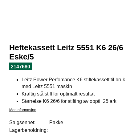
I
L
J
Ø
S
O
R
T
Heftekassett Leitz 5551 K6 26/6
I
M
Eske/5
E
N
2147680
T
Leitz Power Perfomance K6 stiftekassett til bruk
med Leitz 5551 maskin
H
Kraftig stålstift for optimalt resultat
E
Størrelse K6 26/6 for stifting av opptil 25 ark
L
Mer informasjon
S
E
Salgsenhet:
Pakke
Lagerbeholdning:
R