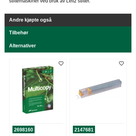
J
stiftemaskiner ved bruk av Leitz stifter.
Ø
K
K
Andre kjøpte også
E
N
Tilbehør
Alternativer
E
M
B
A
L
L
A
S
J
E
K
O
2698160
2147681
N