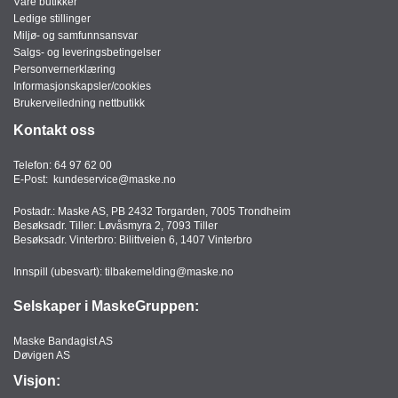
Våre butikker
Ledige stillinger
Miljø- og samfunnsansvar
Salgs- og leveringsbetingelser
Personvernerklæring
Informasjonskapsler/cookies
Brukerveiledning nettbutikk
Kontakt oss
Telefon:
64 97 62 00
E-Post:
kundeservice@maske.no
Postadr.: Maske AS, PB 2432 Torgarden, 7005 Trondheim
Besøksadr. Tiller: Løvåsmyra 2, 7093 Tiller
Besøksadr. Vinterbro: Bilittveien 6, 1407 Vinterbro
Innspill (ubesvart):
tilbakemelding@maske.no
Selskaper i MaskeGruppen:
Maske Bandagist AS
Døvigen AS
Visjon: