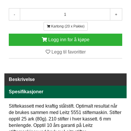
E
N
-
+
H
O
Kartong (20 x Pakke)
L
D
/
Logg inn for å kjøpe
T
Ø
Legg til favoritter
R
K
Beskrivelse
K
A
Spesifikasjoner
N
T
I
Stiftekassett med kraftig stålstift. Optimalt resultat når
N
de brukes sammen med Leitz 5551 stiftemaskin. Stifter
E
opptil 25 ark (80g). 210 stifter i hver kassett. 6 mm
/
benlengde. Opptil 10 års garanti på Leitz
K