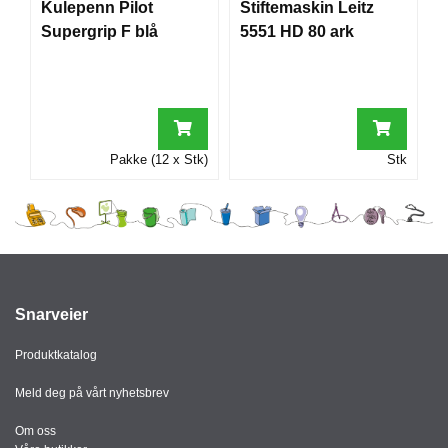
Kulepenn Pilot
Stiftemaskin Leitz
I
Supergrip F blå
5551 HD 80 ark
G
R
A
F
I
Pakke (12 x Stk)
Stk
S
K
Snarveier
Produktkatalog
Meld deg på vårt nyhetsbrev
Om oss