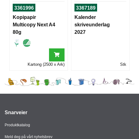
I
3361996
3367189
Kopipapir
Kalender
Multicopy Next A4
skriveunderlag
G
R
80g
2027
A
F
I
S
K
Kartong (2500 x Ark)
Stk
Snarveier
Produktkatalog
Meld deg på vårt nyhetsbrev