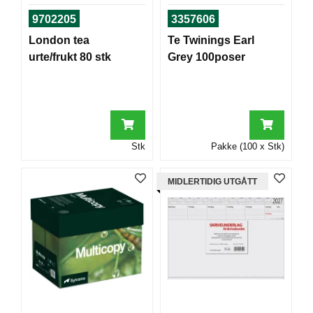
T
9702205
3357606
O
R
London tea
Te Twinings Earl
/
urte/frukt 80 stk
Grey 100poser
S
K
O
L
E
Stk
Pakke (100 x Stk)
D
A
MIDLERTIDIG UTGÅTT
T
A
/
E
R
G
O
N
O
M