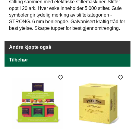
J
stifting sammen med elektriske stiftemaskiner. Stifter
Ø
opptil 20 ark. Hver eske inneholder 5.000 stifter. Gule
K
symboler gir tydelig merking av stiftekategorien -
K
STRONG. 6 mm benlengde. Galvanisert kraftig tråd for
E
best ytelse. Skarpe tupper for best gjennomtrenging.
N
Andre kjøpte også
E
M
Tilbehør
B
A
L
L
A
S
J
E
K
O
N