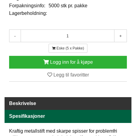
E
Forpakningsinfo:
5000 stk pr. pakke
N
Lagerbeholdning:
H
O
L
D
-
+
/
T
Eske (5 x Pakke)
Ø
R
Logg inn for å kjøpe
K
Legg til favoritter
K
A
N
T
Beskrivelse
I
N
Spesifikasjoner
E
/
K
Kraftig metallstift med skarpe spisser for problemfri