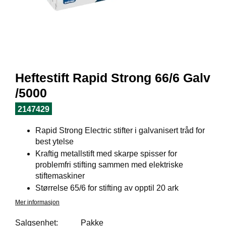
I
L
J
Ø
S
O
R
T
Heftestift Rapid Strong 66/6 Galv
I
M
/5000
E
N
2147429
T
Rapid Strong Electric stifter i galvanisert tråd for
best ytelse
H
Kraftig metallstift med skarpe spisser for
E
problemfri stifting sammen med elektriske
L
stiftemaskiner
S
Størrelse 65/6 for stifting av opptil 20 ark
E
Mer informasjon
Salgsenhet:
Pakke
R