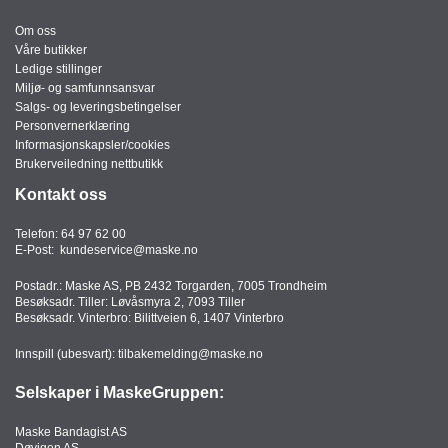
Om oss
Våre butikker
Ledige stillinger
Miljø- og samfunnsansvar
Salgs- og leveringsbetingelser
Personvernerklæring
Informasjonskapsler/cookies
Brukerveiledning nettbutikk
Kontakt oss
Telefon:
64 97 62 00
E-Post:
kundeservice@maske.no
Postadr.: Maske AS, PB 2432 Torgarden, 7005 Trondheim
Besøksadr. Tiller: Løvåsmyra 2, 7093 Tiller
Besøksadr. Vinterbro: Bilittveien 6, 1407 Vinterbro
Innspill (ubesvart):
tilbakemelding@maske.no
Selskaper i MaskeGruppen:
Maske Bandagist AS
Døvigen AS