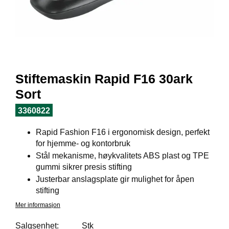
I
L
J
Ø
S
O
R
T
Stiftemaskin Rapid F16 30ark
I
M
Sort
E
N
3360822
T
Rapid Fashion F16 i ergonomisk design, perfekt
for hjemme- og kontorbruk
H
Stål mekanisme, høykvalitets ABS plast og TPE
E
gummi sikrer presis stifting
L
Justerbar anslagsplate gir mulighet for åpen
S
stifting
E
Mer informasjon
Salgsenhet:
Stk
R