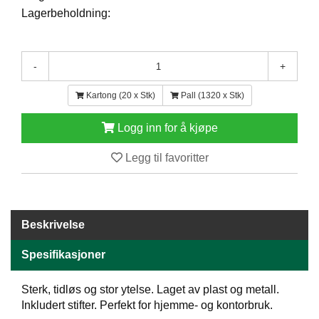
E
Lagerbeholdning:
N
H
O
-
+
L
D
/
Kartong (20 x Stk)
Pall (1320 x Stk)
T
Ø
Logg inn for å kjøpe
R
K
Legg til favoritter
K
A
N
Beskrivelse
T
I
Spesifikasjoner
N
E
Sterk, tidløs og stor ytelse. Laget av plast og metall.
/
Inkludert stifter. Perfekt for hjemme- og kontorbruk.
K