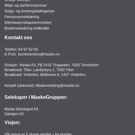
Miljø- og samfunnsansvar
Salgs- og leveringsbetingelser
Personvernerklæring
Informasjonskapsler/cookies
Brukerveiledning nettbutikk
Kontakt oss
Telefon:
64 97 62 00
E-Post:
kundeservice@maske.no
Postadr.: Maske AS, PB 2432 Torgarden, 7005 Trondheim
Besøksadr. Tiller: Løvåsmyra 2, 7093 Tiller
Besøksadr. Vinterbro: Bilittveien 6, 1407 Vinterbro
Innspill (ubesvart):
tilbakemelding@maske.no
Selskaper i MaskeGruppen:
Maske Bandagist AS
Døvigen AS
Visjon:
Vår visjon er å skape verdier – for kunder,