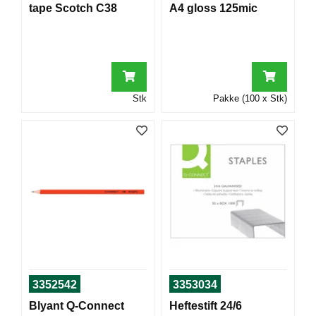
tape Scotch C38
A4 gloss 125mic
T
O
R
/
S
K
O
Stk
Pakke (100 x Stk)
L
E
D
A
T
A
/
E
R
G
O
3352542
3353034
N
O
Blyant Q-Connect
Heftestift 24/6
M