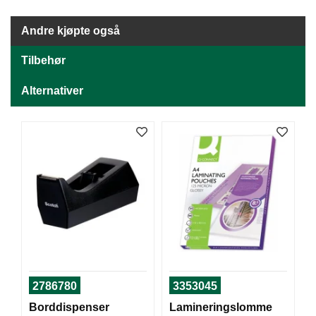
J
Ø
K
Andre kjøpte også
K
E
Tilbehør
N
Alternativer
E
M
B
A
L
L
A
S
J
E
K
2786780
3353045
O
Borddispenser
Lamineringslomme
N