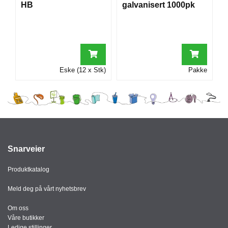
HB
galvanisert 1000pk
I
G
R
A
Eske (12 x Stk)
Pakke
F
I
S
K
Snarveier
Produktkatalog
Meld deg på vårt nyhetsbrev
Om oss
Våre butikker
Ledige stillinger