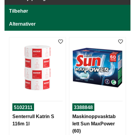
J
Ø
Tilbehør
K
K
E
Alternativer
N
E
M
B
A
L
L
A
S
J
E
5102311
3388848
Senterrull Katrin S
Maskinoppvasktab
K
116m 1l
lett Sun MaxPower
O
(60)
N