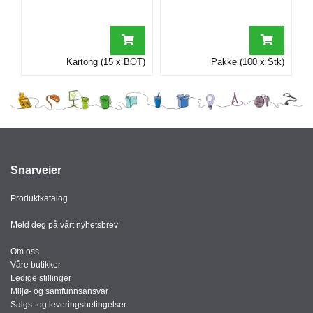
I
G
Kartong (15 x BOT)
Pakke (100 x Stk)
R
A
F
I
S
K
Snarveier
Produktkatalog
Meld deg på vårt nyhetsbrev
Om oss
Våre butikker
Ledige stillinger
Miljø- og samfunnsansvar
Salgs- og leveringsbetingelser