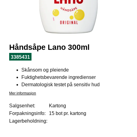
I
L
J
Ø
S
O
R
T
Håndsåpe Lano 300ml
I
M
3385431
E
N
Skånsom og pleiende
T
Fuktighetsbevarende ingredienser
Dermatologisk testet på sensitiv hud
H
Mer informasjon
E
L
Salgsenhet:
Kartong
S
Forpakningsinfo:
15 bot pr. kartong
E
Lagerbeholdning:
R