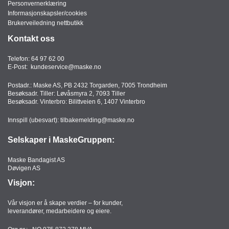
Personvernerklæring
Informasjonskapsler/cookies
Brukerveiledning nettbutikk
Kontakt oss
Telefon:
64 97 62 00
E-Post:
kundeservice@maske.no
Postadr.: Maske AS, PB 2432 Torgarden, 7005 Trondheim
Besøksadr. Tiller: Løvåsmyra 2, 7093 Tiller
Besøksadr. Vinterbro: Bilittveien 6, 1407 Vinterbro
Innspill (ubesvart):
tilbakemelding@maske.no
Selskaper i MaskeGruppen:
Maske Bandagist AS
Døvigen AS
Visjon:
Vår visjon er å skape verdier – for kunder,
leverandører, medarbeidere og eiere.