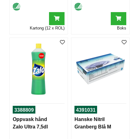
T
O
R
/
S
Kartong (12 x ROL)
Boks
K
O
L
E
D
A
T
A
/
E
R
3388809
4391031
G
Oppvask hånd
Hanske Nitril
O
N
Zalo Ultra 7,5dl
Granberg Blå M
O
M