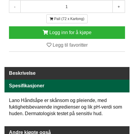
E
-
+
N
H
Pall (72 x Kartong)
O
L
Logg inn for å kjøpe
D
/
Legg til favoritter
T
Ø
R
K
Beskrivelse
K
Spesifikasjoner
A
N
T
Lano Håndsåpe er skånsom og pleiende, med
I
fuktighetsbevarende ingredienser og lik pH-verdi som
N
huden. Dermatologisk testet på sensitiv hud.
E
/
K
Andre kjøpte også