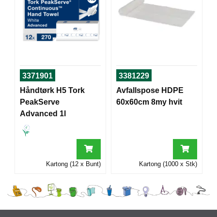
I
G
R
A
F
3371901
3381229
I
S
Håndtørk H5 Tork
Avfallspose HDPE
K
PeakServe
60x60cm 8my hvit
Advanced 1l
Kartong (12 x Bunt)
Kartong (1000 x Stk)