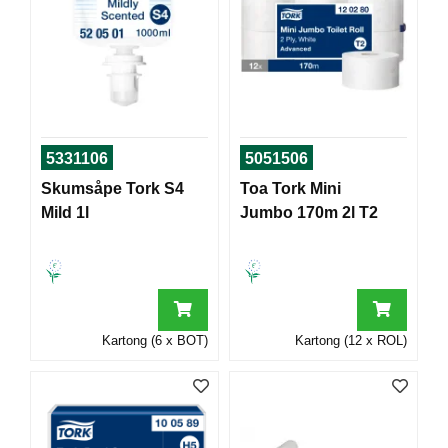
T
O
R
/
S
K
O
L
5331106
5051506
E
Skumsåpe Tork S4
Toa Tork Mini
Mild 1l
Jumbo 170m 2l T2
D
A
T
A
/
E
Kartong (6 x BOT)
Kartong (12 x ROL)
R
G
O
N
O
M