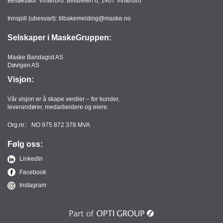
Besøksadr. Vinterbro: Bilittveien 6, 1407 Vinterbro
Innspill (ubesvart):
tilbakemelding@maske.no
Selskaper i MaskeGruppen:
Maske Bandagist AS
Døvigen AS
Visjon:
Vår visjon er å skape verdier – for kunder,
leverandører, medarbeidere og eiere.
Org.nr.: NO 975 872 378 MVA
Følg oss:
LinkedIn
Facebook
Instagram