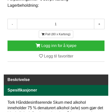
E
Lagerbeholdning:
N
H
O
L
-
+
D
/
Pall (80 x Kartong)
T
Ø
Logg inn for å kjøpe
R
K
Legg til favoritter
K
A
N
Beskrivelse
T
I
Spesifikasjoner
N
E
Tork Hånddesinfiserende Skum med alkohol
/
K
inneholder 75 % denaturert alkohol (w/w) som gjør det