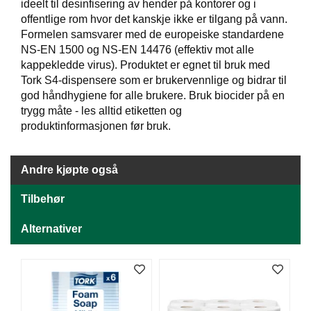
J
ideelt til desinfisering av hender på kontorer og i
Ø
offentlige rom hvor det kanskje ikke er tilgang på vann.
K
Formelen samsvarer med de europeiske standardene
K
NS-EN 1500 og NS-EN 14476 (effektiv mot alle
E
kappekledde virus). Produktet er egnet til bruk med
N
Tork S4-dispensere som er brukervennlige og bidrar til
god håndhygiene for alle brukere. Bruk biocider på en
trygg måte - les alltid etiketten og
E
produktinformasjonen før bruk.
M
B
A
L
Andre kjøpte også
L
A
Tilbehør
S
J
Alternativer
E
K
O
N