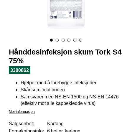
I
L
J
Ø
S
O
R
T
I
Hånddesinfeksjon skum Tork S4
M
E
75%
N
T
3380862
Hjelper med å forebygge infeksjoner
H
Skånsomt mot huden
E
Samsvarer med NS-EN 1500 og NS-EN 14476
L
(effektiv mot alle kappekledde virus)
S
E
Mer informasjon
Salgsenhet:
Kartong
Forpakningsinfo:
6 bot pr. kartong
R