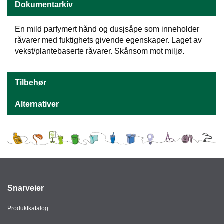
J
Dokumentarkiv
Ø
K
K
En mild parfymert hånd og dusjsåpe som inneholder
E
råvarer med fuktighets givende egenskaper. Laget av
N
vekst/plantebaserte råvarer. Skånsom mot miljø.
E
Tilbehør
M
B
Alternativer
A
L
L
A
S
J
E
Snarveier
K
Produktkatalog
O
N