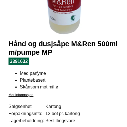
I
L
J
Ø
S
O
R
T
Hånd og dusjsåpe M&Ren 500ml
I
M
m/pumpe MP
E
N
3391632
T
Med parfyme
Plantebasert
H
Skånsom mot miljø
E
Mer informasjon
L
S
Salgsenhet:
Kartong
E
Forpakningsinfo:
12 bot pr. kartong
Lagerbeholdning:
Bestillingsvare
R