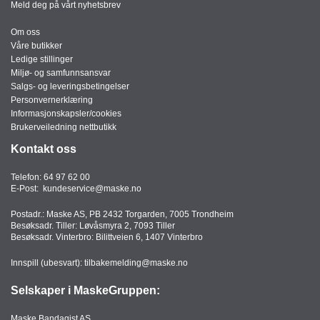
Meld deg på vårt nyhetsbrev
T
O
Om oss
R
Våre butikker
/
Ledige stillinger
S
Miljø- og samfunnsansvar
K
Salgs- og leveringsbetingelser
O
Personvernerklæring
L
Informasjonskapsler/cookies
E
Brukerveiledning nettbutikk
Kontakt oss
D
Telefon:
64 97 62 00
A
E-Post:
kundeservice@maske.no
T
A
Postadr.: Maske AS, PB 2432 Torgarden, 7005 Trondheim
/
Besøksadr. Tiller: Løvåsmyra 2, 7093 Tiller
E
Besøksadr. Vinterbro: Bilittveien 6, 1407 Vinterbro
R
G
Innspill (ubesvart):
tilbakemelding@maske.no
O
N
Selskaper i MaskeGruppen:
O
M
Maske Bandagist AS