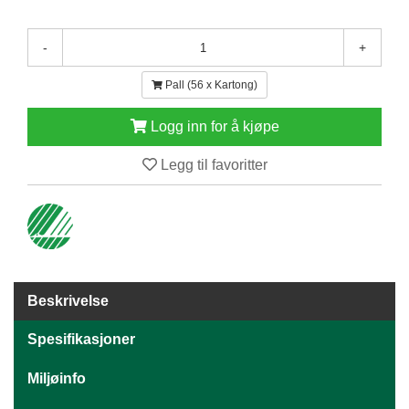
E
N
-
+
H
O
L
Pall (56 x Kartong)
D
/
Logg inn for å kjøpe
T
Ø
Legg til favoritter
R
K
K
A
N
Beskrivelse
T
I
Spesifikasjoner
N
E
/
Miljøinfo
K