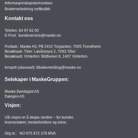
Informasjonskapsler/cookies
Brukerveiledning nettbutikk
Kontakt oss
Telefon:
64 97 62 00
E-Post:
kundeservice@maske.no
Postadr.: Maske AS, PB 2432 Torgarden, 7005 Trondheim
Besøksadr. Tiller: Løvåsmyra 2, 7093 Tiller
Besøksadr. Vinterbro: Bilittveien 6, 1407 Vinterbro
Innspill (ubesvart):
tilbakemelding@maske.no
Selskaper i MaskeGruppen:
Maske Bandagist AS
Døvigen AS
Visjon:
Vår visjon er å skape verdier – for kunder,
leverandører, medarbeidere og eiere.
Org.nr.: NO 975 872 378 MVA