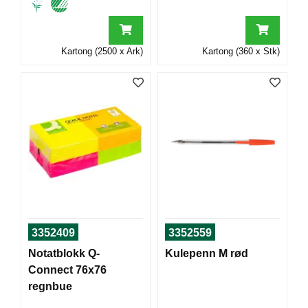
T
O
R
/
Kartong (2500 x Ark)
Kartong (360 x Stk)
S
K
O
L
E
D
A
T
A
/
E
3352409
3352559
R
G
Notatblokk Q-
Kulepenn M rød
O
Connect 76x76
N
regnbue
O
M