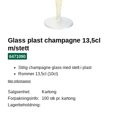
I
L
J
Ø
S
O
R
T
Glass plast champagne 13,5cl
I
M
m/stett
E
N
6471090
T
Stilig champagne glass med stett i plast
Rommer 13,5cl (10cl)
H
Mer informasjon
E
L
Salgsenhet:
Kartong
S
Forpakningsinfo:
100 stk pr. kartong
E
Lagerbeholdning:
R