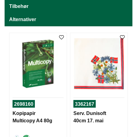
J
Ø
Tilbehør
K
K
Alternativer
E
N
E
M
B
A
L
L
A
S
J
E
2698160
3362167
Kopipapir
Serv. Dunisoft
Multicopy A4 80g
40cm 17. mai
K
O
N