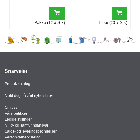
I
Pakke (12 x Stk)
Eske (20 x Stk)
G
R
A
F
I
S
K
Snarveier
Produktkatalog
Meld deg på vårt nyhetsbrev
Om oss
Våre butikker
Ledige stillinger
Miljø- og samfunnsansvar
Salgs- og leveringsbetingelser
Personvernerklæring