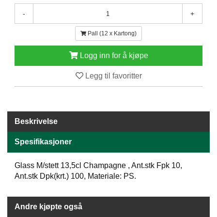
E
-
+
N
H
Pall (12 x Kartong)
O
L
D
Logg inn for å kjøpe
/
T
Legg til favoritter
Ø
R
K
Beskrivelse
K
Spesifikasjoner
A
N
T
Glass M/stett 13,5cl Champagne , Ant.stk Fpk 10,
I
Ant.stk Dpk(krt.) 100, Materiale: PS.
N
E
/
Andre kjøpte også
K