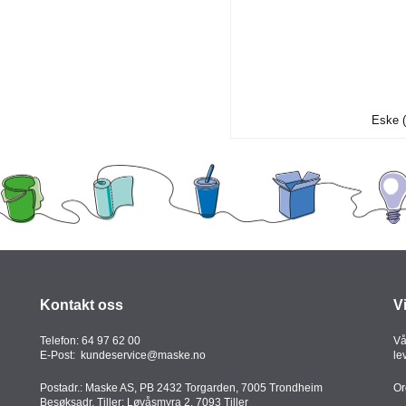
Eske (
Kontakt oss
V
Telefon:
64 97 62 00
Vå
E-Post:
kundeservice@maske.no
le
Postadr.: Maske AS, PB 2432 Torgarden, 7005 Trondheim
Or
Besøksadr. Tiller: Løvåsmyra 2, 7093 Tiller