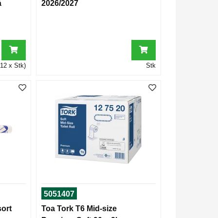
å
2026/2027
12 x Stk)
Stk
5051407
sort
Toa Tork T6 Mid-size