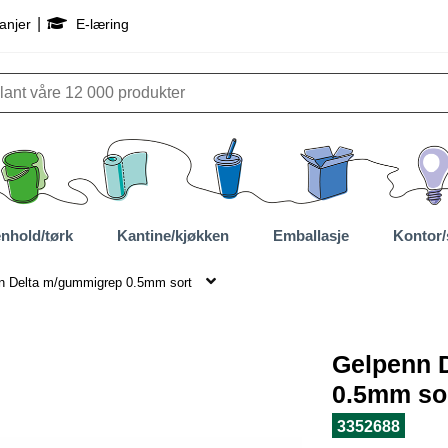
|
anjer
E-læring
nhold/tørk
Kantine/kjøkken
Emballasje
Kontor/
n Delta m/gummigrep 0.5mm sort
Gelpenn 
0.5mm so
3352688