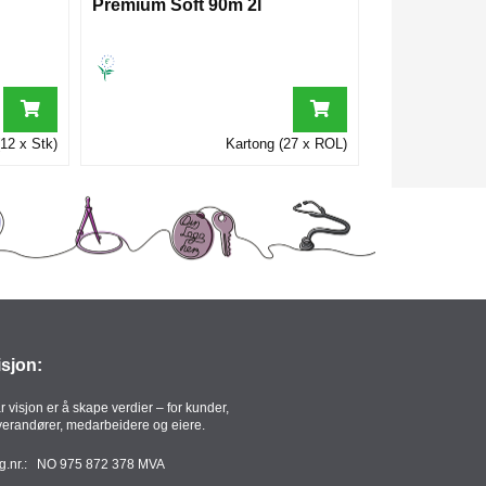
Premium Soft 90m 2l
12 x Stk)
Kartong (27 x ROL)
isjon:
r visjon er å skape verdier – for kunder,
verandører, medarbeidere og eiere.
g.nr.: NO 975 872 378 MVA