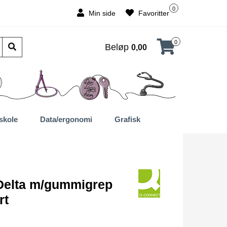
0
Min side
Favoritter
0
Beløp
0,00
skole
Data/ergonomi
Grafisk
Delta m/gummigrep
rt