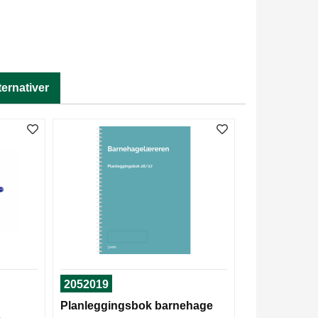
ternativer
2052019
Planleggingsbok barnehage