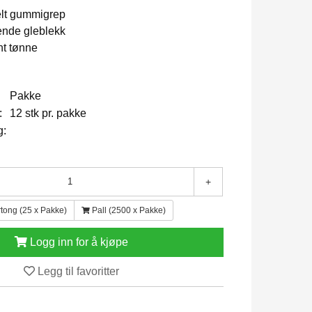
lt gummigrep
ende gleblekk
nt tønne
Pakke
:
12 stk pr. pakke
g:
+
tong (25 x Pakke)
Pall (2500 x Pakke)
Logg inn for å kjøpe
Legg til favoritter