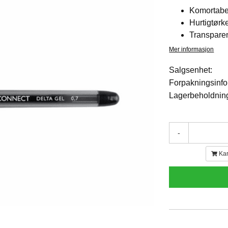
Komortabe
Hurtigtørk
Transpare
Mer informasjon
Salgsenhet:
Forpakningsinfo
Lagerbeholdnin
-
Kar