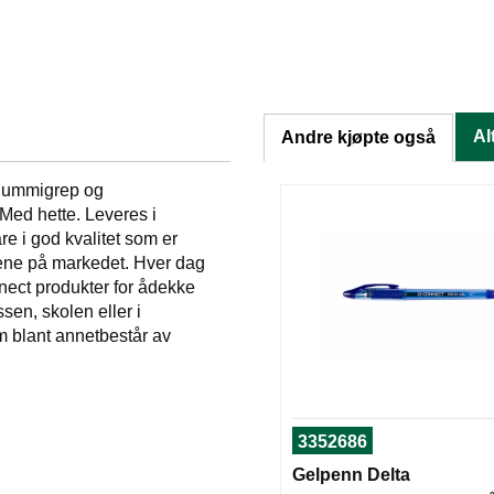
Al
Andre kjøpte også
 gummigrep og
Med hette. Leveres i
e i god kvalitet som er
arene på markedet. Hver dag
nect produkter for ådekke
sen, skolen eller i
m blant annetbestår av
3352686
Gelpenn Delta