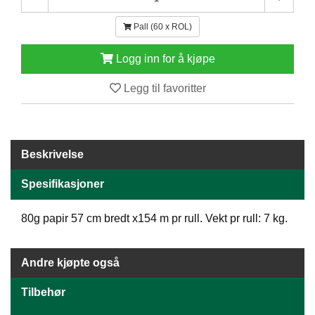
E
N
Pall (60 x ROL)
H
O
Logg inn for å kjøpe
L
D
Legg til favoritter
/
T
Ø
R
K
Beskrivelse
Spesifikasjoner
K
A
80g papir 57 cm bredt x154 m pr rull. Vekt pr rull: 7 kg.
N
T
I
N
Andre kjøpte også
E
/
Tilbehør
K