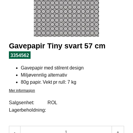
I
L
J
Ø
S
O
R
T
Gavepapir Tiny svart 57 cm
I
M
3354562
E
N
Gavepapir med stilrent design
T
Miljøvennlig alternativ
80g papir. Vekt pr rull: 7 kg
H
Mer informasjon
E
L
Salgsenhet:
ROL
S
Lagerbeholdning:
E
-
+
R