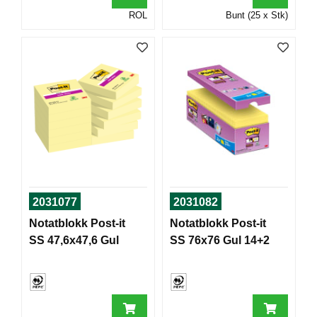
T
ROL
Bunt (25 x Stk)
O
R
/
S
K
O
L
E
D
A
T
2031077
2031082
A
/
Notatblokk Post-it
Notatblokk Post-it
E
SS 47,6x47,6 Gul
SS 76x76 Gul 14+2
R
G
O
N
O
M