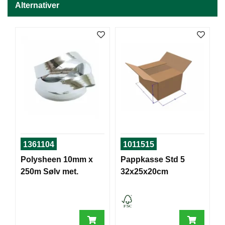
J
Alternativer
Ø
K
K
E
N
E
M
B
A
L
L
A
1361104
1011515
S
J
Polysheen 10mm x
Pappkasse Std 5
E
250m Sølv met.
32x25x20cm
K
O
N