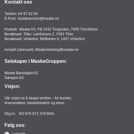
Kontakt oss
Telefon:
64 97 62 00
E-Post:
kundeservice@maske.no
Postadr.: Maske AS, PB 2432 Torgarden, 7005 Trondheim
Besøksadr. Tiller: Løvåsmyra 2, 7093 Tiller
Besøksadr. Vinterbro: Bilittveien 6, 1407 Vinterbro
Innspill (ubesvart):
tilbakemelding@maske.no
Selskaper i MaskeGruppen:
Maske Bandagist AS
Døvigen AS
Visjon:
Vår visjon er å skape verdier – for kunder,
leverandører, medarbeidere og eiere.
Org.nr.: NO 975 872 378 MVA
Følg oss:
LinkedIn