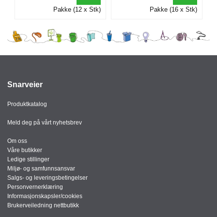
I
Pakke (12 x Stk)
Pakke (16 x Stk)
G
R
A
F
I
Snarveier
S
K
Produktkatalog
Meld deg på vårt nyhetsbrev
Om oss
Våre butikker
Ledige stillinger
Miljø- og samfunnsansvar
Salgs- og leveringsbetingelser
Personvernerklæring
Informasjonskapsler/cookies
Brukerveiledning nettbutikk