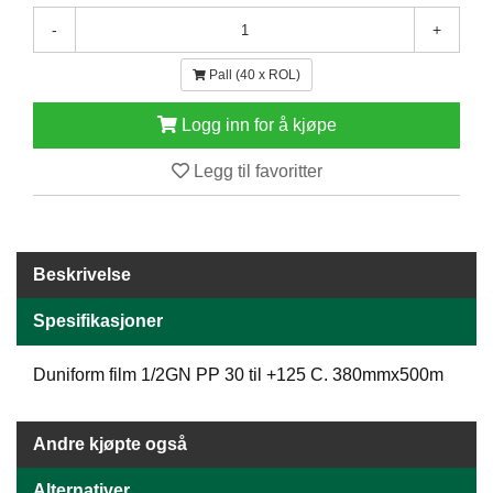
E
-
+
N
H
Pall (40 x ROL)
O
L
D
Logg inn for å kjøpe
/
T
Legg til favoritter
Ø
R
K
Beskrivelse
K
Spesifikasjoner
A
N
T
Duniform film 1/2GN PP 30 til +125 C. 380mmx500m
I
N
E
Andre kjøpte også
/
K
Alternativer