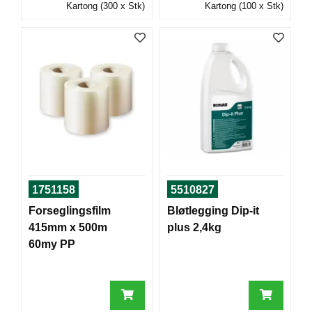
Kartong (300 x Stk)
Kartong (100 x Stk)
T
O
R
/
S
K
O
L
E
D
A
T
1751158
5510827
A
Forseglingsfilm
Bløtlegging Dip-it
/
415mm x 500m
plus 2,4kg
E
R
60my PP
G
O
N
O
M