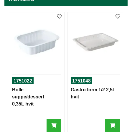
J
Ø
K
K
E
N
E
M
B
A
L
L
1751022
1751048
A
S
Bolle
Gastro form 1/2 2,5l
J
suppe/dessert
hvit
E
0,35L hvit
K
O
N