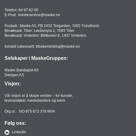
Telefon:
64 97 62 00
E-Post:
kundeservice@maske.no
Postadr.: Maske AS, PB 2432 Torgarden, 7005 Trondheim
Besøksadr. Tiller: Løvåsmyra 2, 7093 Tiller
Besøksadr. Vinterbro: Bilittveien 6, 1407 Vinterbro
Innspill (ubesvart):
tilbakemelding@maske.no
Selskaper i MaskeGruppen:
Maske Bandagist AS
Døvigen AS
Visjon:
Vår visjon er å skape verdier – for kunder,
leverandører, medarbeidere og eiere.
Org.nr.: NO 975 872 378 MVA
Følg oss:
LinkedIn