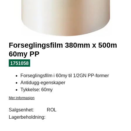
I
L
J
Ø
S
O
R
T
Forseglingsfilm 380mm x 500m
I
M
60my PP
E
N
1751058
T
Forseglingsfilm i 60my til 1/2GN PP-former
Antidugg-egenskaper
H
Tykkelse: 60my
E
Mer informasjon
L
S
Salgsenhet:
ROL
E
Lagerbeholdning:
R