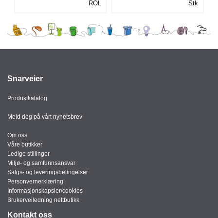
ROL
Stk
I
G
R
A
F
I
Snarveier
S
K
Produktkatalog
Meld deg på vårt nyhetsbrev
Om oss
Våre butikker
Ledige stillinger
Miljø- og samfunnsansvar
Salgs- og leveringsbetingelser
Personvernerklæring
Informasjonskapsler/cookies
Brukerveiledning nettbutikk
Kontakt oss