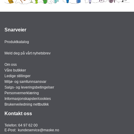
J
Ø
K
K
E
N
Snarveier
Produktkatalog
E
Meld deg på vårt nyhetsbrev
M
B
Om oss
A
Våre butikker
L
Ledige stillinger
L
Miljø- og samfunnsansvar
A
Salgs- og leveringsbetingelser
S
Personvernerklæring
J
Informasjonskapsler/cookies
E
Brukerveiledning nettbutikk
Kontakt oss
K
Telefon:
64 97 62 00
O
E-Post:
kundeservice@maske.no
N