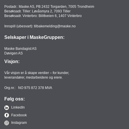
T
Postadr.: Maske AS, PB 2432 Torgarden, 7005 Trondheim
O
Besøksadr. Tiller: Løvåsmyra 2, 7093 Tiller
R
Besøksadr. Vinterbro: Bilittveien 6, 1407 Vinterbro
/
S
Innspill (ubesvart):
tilbakemelding@maske.no
K
O
Selskaper i MaskeGruppen:
L
E
Maske Bandagist AS
Døvigen AS
Visjon:
D
A
Vår visjon er å skape verdier – for kunder,
leverandører, medarbeidere og eiere.
T
A
Org.nr.: NO 975 872 378 MVA
/
E
Følg oss:
R
G
LinkedIn
O
Facebook
N
O
Instagram
M