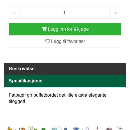
E
N
-
+
H
O
L
Logg inn for å kjøpe
D
/
Legg til favoritter
T
Ø
R
K
Beskrivelse
K
Spesifikasjoner
A
N
Fatpapir gir buffetbordet det lille ekstra elegante
T
tilegget!
I
N
E
/
K