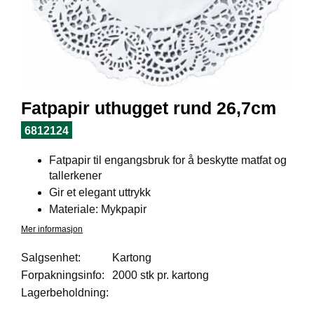
I
L
J
Ø
S
O
R
T
Fatpapir uthugget rund 26,7cm
I
M
6812124
E
N
Fatpapir til engangsbruk for å beskytte matfat og
T
tallerkener
Gir et elegant uttrykk
Materiale: Mykpapir
H
E
Mer informasjon
L
S
Salgsenhet:
Kartong
E
Forpakningsinfo:
2000 stk pr. kartong
Lagerbeholdning:
R