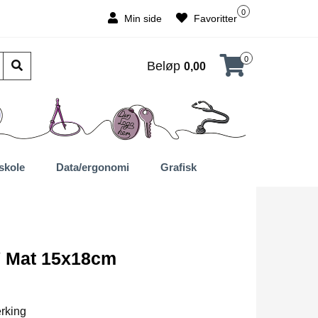
0
Min side
Favoritter
0
Beløp
0,00
skole
Data/ergonomi
Grafisk
V Mat 15x18cm
rking