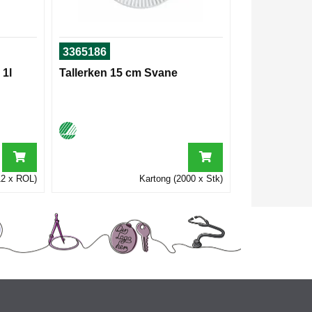
3365186
 1l
Tallerken 15 cm Svane
12 x ROL)
Kartong (2000 x Stk)