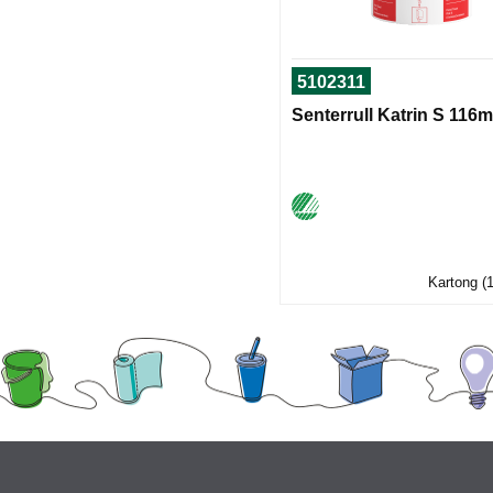
5102311
Senterrull Katrin S 116m
Kartong (