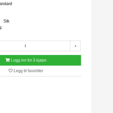
tandard
Stk
g:
+
Logg inn for å kjøpe
Legg til favoritter