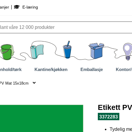
|
anjer
E-læring
nhold/tørk
Kantine/kjøkken
Emballasje
Kontor/
 PV Mat 15x18cm
Etikett P
3372283
Tydelig me