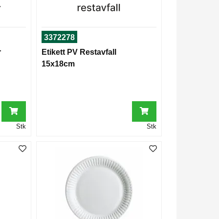
3372278
r
Etikett PV Restavfall
15x18cm
Stk
Stk