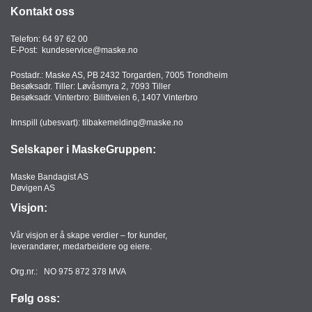
Kontakt oss
Telefon:
64 97 62 00
E-Post:
kundeservice@maske.no
Postadr.: Maske AS, PB 2432 Torgarden, 7005 Trondheim
Besøksadr. Tiller: Løvåsmyra 2, 7093 Tiller
Besøksadr. Vinterbro: Bilittveien 6, 1407 Vinterbro
Innspill (ubesvart):
tilbakemelding@maske.no
Selskaper i MaskeGruppen:
Maske Bandagist AS
Døvigen AS
Visjon:
Vår visjon er å skape verdier – for kunder,
leverandører, medarbeidere og eiere.
Org.nr.: NO 975 872 378 MVA
Følg oss: