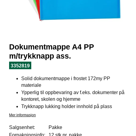
I
L
J
Ø
S
O
R
T
Dokumentmappe A4 PP
I
M
m/trykknapp ass.
E
N
3352819
T
Solid dokumentmappe i frostet 172my PP
materiale
H
Ypperlig til oppbevaring av f.eks. dokumenter på
E
kontoret, skolen og hjemme
L
Trykknapp lukking holder innhold på plass
S
E
Mer informasjon
Salgsenhet:
Pakke
Forpakningsinfo:
12 stk pr. pakke
R