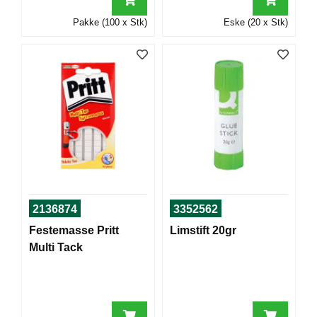
I
Pakke (100 x Stk)
Eske (20 x Stk)
G
R
A
F
I
S
K
2136874
3352562
Festemasse Pritt
Limstift 20gr
Multi Tack