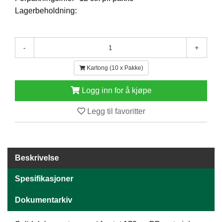
E
Lagerbeholdning:
N
H
O
L
-
+
D
/
Kartong (10 x Pakke)
T
Ø
Logg inn for å kjøpe
R
K
Legg til favoritter
K
A
N
Beskrivelse
T
I
Spesifikasjoner
N
E
Dokumentarkiv
/
K