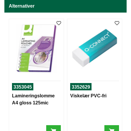
T
Alternativer
O
R
/
S
K
O
L
E
D
A
T
A
3353045
3352629
/
Lamineringslomme
Viskelær PVC-fri
E
R
A4 gloss 125mic
G
O
N
O
M