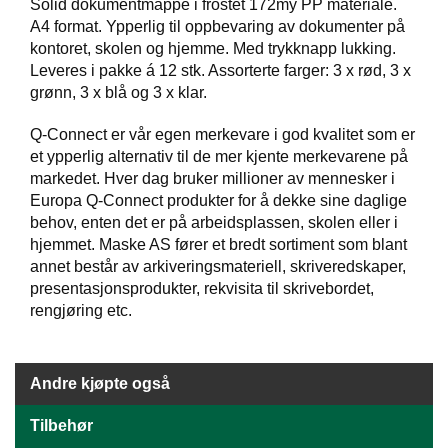
J
Solid dokumentmappe i frostet 172my PP materiale.
Ø
A4 format. Ypperlig til oppbevaring av dokumenter på
K
kontoret, skolen og hjemme. Med trykknapp lukking.
K
Leveres i pakke á 12 stk. Assorterte farger: 3 x rød, 3 x
E
grønn, 3 x blå og 3 x klar.
N
Q-Connect er vår egen merkevare i god kvalitet som er
et ypperlig alternativ til de mer kjente merkevarene på
E
markedet. Hver dag bruker millioner av mennesker i
M
Europa Q-Connect produkter for å dekke sine daglige
B
A
behov, enten det er på arbeidsplassen, skolen eller i
L
hjemmet. Maske AS fører et bredt sortiment som blant
L
annet består av arkiveringsmateriell, skriveredskaper,
A
presentasjonsprodukter, rekvisita til skrivebordet,
S
rengjøring etc.
J
E
Andre kjøpte også
K
O
Tilbehør
N