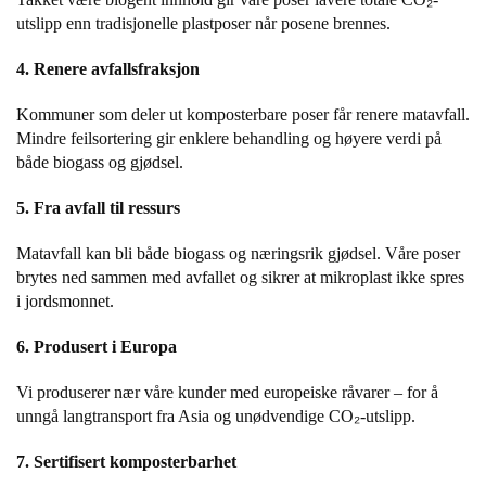
J
Ø
utslipp enn tradisjonelle plastposer når posene brennes.
K
K
4. Renere avfallsfraksjon
E
N
Kommuner som deler ut komposterbare poser får renere matavfall.
Mindre feilsortering gir enklere behandling og høyere verdi på
både biogass og gjødsel.
E
M
5. Fra avfall til ressurs
B
A
Matavfall kan bli både biogass og næringsrik gjødsel. Våre poser
L
brytes ned sammen med avfallet og sikrer at mikroplast ikke spres
L
i jordsmonnet.
A
S
J
6. Produsert i Europa
E
Vi produserer nær våre kunder med europeiske råvarer – for å
unngå langtransport fra Asia og unødvendige CO
₂
-utslipp.
K
O
7. Sertifisert komposterbarhet
N