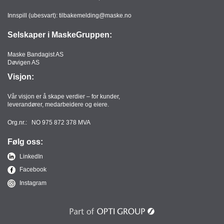
Innspill (ubesvart):
tilbakemelding@maske.no
Selskaper i MaskeGruppen:
Maske Bandagist AS
Døvigen AS
Visjon:
Vår visjon er å skape verdier – for kunder,
leverandører, medarbeidere og eiere.
Org.nr.: NO 975 872 378 MVA
Følg oss:
LinkedIn
Facebook
Instagram