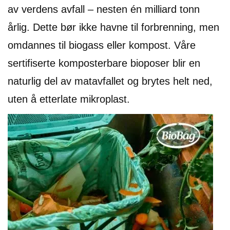
I
av verdens avfall – nesten én milliard tonn
L
J
årlig. Dette bør ikke havne til forbrenning, men
Ø
S
omdannes til biogass eller kompost. Våre
O
R
sertifiserte komposterbare bioposer blir en
T
naturlig del av matavfallet og brytes helt ned,
I
M
uten å etterlate mikroplast.
E
N
T
H
E
L
S
E
R