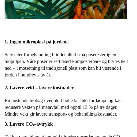
E
N
H
O
L
D
/
1. Ingen mikroplast på jordene
T
Ø
Selv etter forbehandling blir det alltid små poserester igjen i
R
biopulpen. Våre poser er sertifisert komposterbare og brytes helt
K
ned – i motsetning til tradisjonell plast som kan bli værende i
jorden i hundrevis av år.
K
2. Lavere vekt – lavere kostnader
A
N
En pustende biobag i ventilert bøtte lar fukt fordampe og kan
T
redusere vekten på matavfall med opptil 13 % på tre dager.
I
Mindre vekt gir lavere transport- og behandlingskostnader.
N
E
3. Lavere CO
₂
-avtrykk
/
K
Takket være biogent innhold gir våre poser lavere totale CO
₂
-