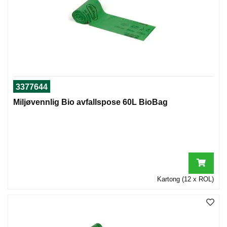
I
G
R
A
F
I
3377644
S
K
Miljøvennlig Bio avfallspose 60L BioBag
Kartong (12 x ROL)