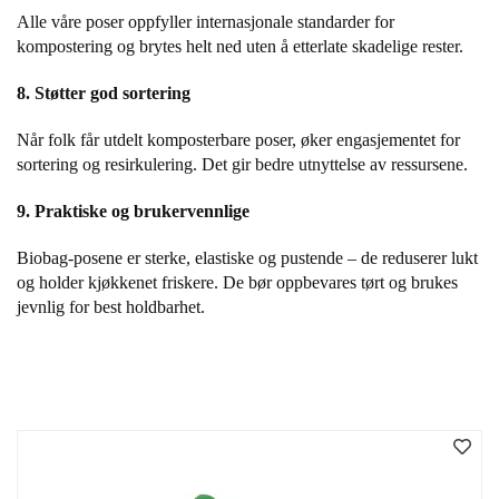
T
Alle våre poser oppfyller internasjonale standarder for
O
kompostering og brytes helt ned uten å etterlate skadelige rester.
R
/
8. Støtter god sortering
S
K
Når folk får utdelt komposterbare poser, øker engasjementet for
O
L
sortering og resirkulering. Det gir bedre utnyttelse av ressursene.
E
9. Praktiske og brukervennlige
Biobag-posene er sterke, elastiske og pustende – de reduserer lukt
D
og holder kjøkkenet friskere. De bør oppbevares tørt og brukes
A
T
jevnlig for best holdbarhet.
A
/
E
R
G
O
N
O
M