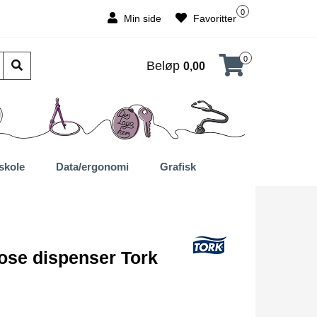
0
Min side
Favoritter
0
Beløp
0,00
skole
Data/ergonomi
Grafisk
ose dispenser Tork