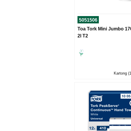
5051506
Toa Tork Mini Jumbo 1
2l T2
Kartong (