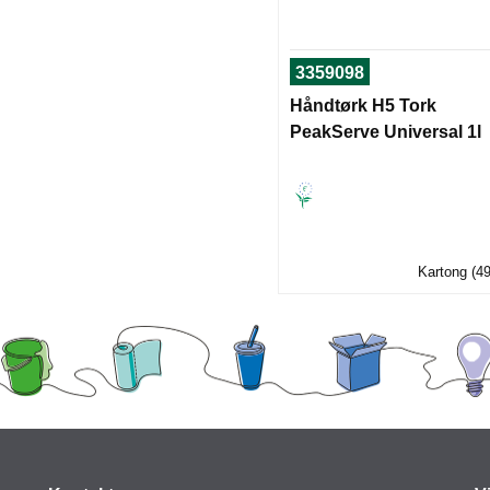
3359098
Håndtørk H5 Tork
PeakServe Universal 1l
Kartong (49