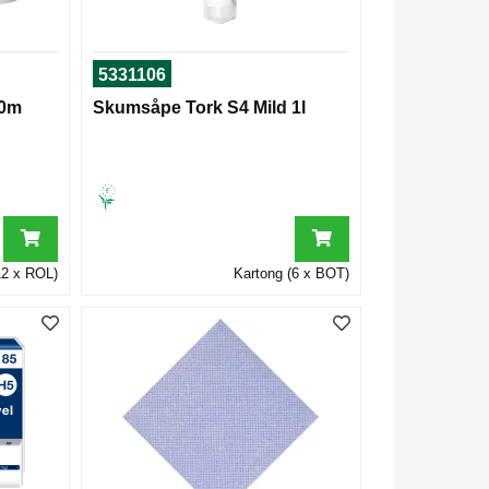
5331106
70m
Skumsåpe Tork S4 Mild 1l
12 x ROL)
Kartong (6 x BOT)