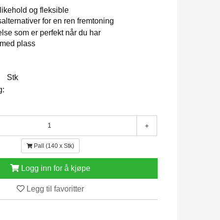
likehold og fleksible
alternativer for en ren fremtoning
else som er perfekt når du har
 med plass
Stk
g:
+
Pall (140 x Stk)
Logg inn for å kjøpe
Legg til favoritter