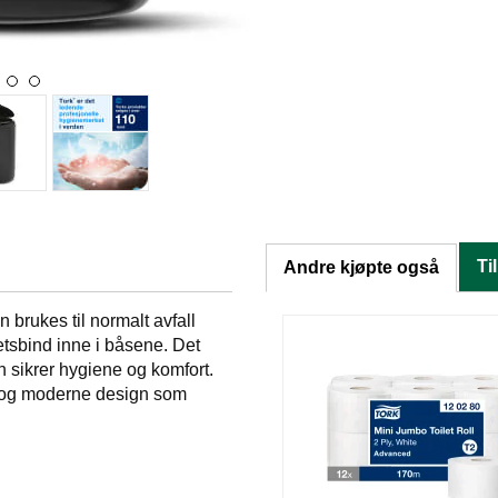
Ti
Andre kjøpte også
n brukes til normalt avfall
etsbind inne i båsene. Det
n sikrer hygiene og komfort.
l og moderne design som