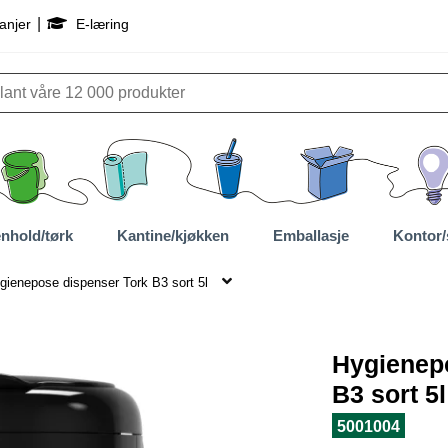
|
anjer
E-læring
nhold/tørk
Kantine/kjøkken
Emballasje
Kontor/
gienepose dispenser Tork B3 sort 5l
Hygienep
B3 sort 5l
5001004