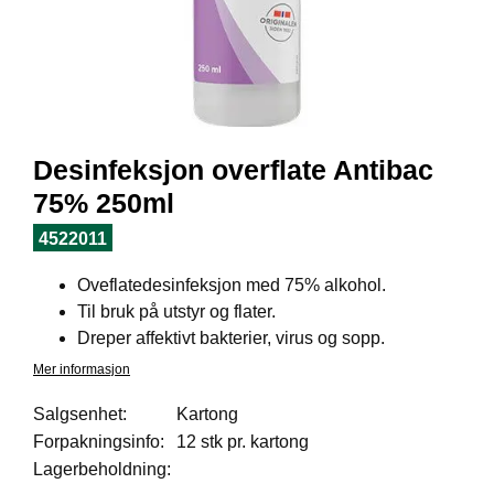
I
L
J
Ø
S
O
R
T
Desinfeksjon overflate Antibac
I
M
75% 250ml
E
N
4522011
T
Oveflatedesinfeksjon med 75% alkohol.
Til bruk på utstyr og flater.
H
Dreper affektivt bakterier, virus og sopp.
E
Mer informasjon
L
S
Salgsenhet:
Kartong
E
Forpakningsinfo:
12 stk pr. kartong
Lagerbeholdning:
R