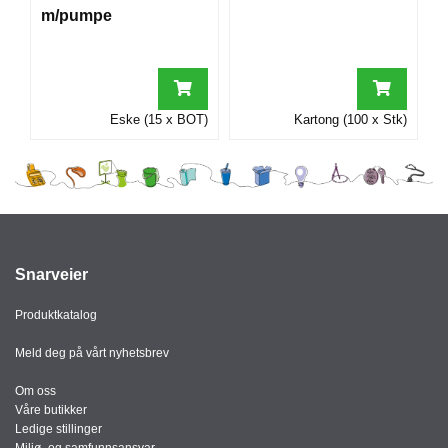
I
m/pumpe
G
R
Eske (15 x BOT)
Kartong (100 x Stk)
A
F
I
S
K
Snarveier
Produktkatalog
Meld deg på vårt nyhetsbrev
Om oss
Våre butikker
Ledige stillinger
Miljø- og samfunnsansvar