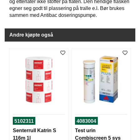
J
og etterlater ikke stoffer på flaten. Den hendige flasken
Ø
egner seg godt til plassering på tralle e.l. Bør brukes
K
sammen med Antibac doseringspumpe.
K
E
N
Andre kjøpte også
E
M
B
A
L
L
A
S
J
E
5102311
4083004
K
Senterrull Katrin S
Test urin
O
116m 1l
Combiscreen 5 sys
N