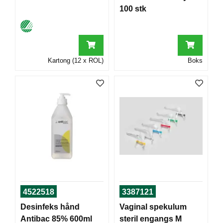
T
100 stk
O
R
/
S
K
Kartong (12 x ROL)
Boks
O
L
E
D
A
T
A
/
E
R
G
4522518
3387121
O
N
Desinfeks hånd
Vaginal spekulum
O
Antibac 85% 600ml
steril engangs M
M