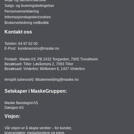
Salgs- og leveringsbetingelser
Personvernerklæring
Informasjonskapsler/cookies
Brukerveiledning nettbutikk
Kontakt oss
Telefon:
64 97 62 00
E-Post:
kundeservice@maske.no
Postadr.: Maske AS, PB 2432 Torgarden, 7005 Trondheim
Besøksadr. Tiller: Løvåsmyra 2, 7093 Tiller
Besøksadr. Vinterbro: Bilittveien 6, 1407 Vinterbro
Innspill (ubesvart):
tilbakemelding@maske.no
Selskaper i MaskeGruppen:
Maske Bandagist AS
Døvigen AS
Visjon:
Vår visjon er å skape verdier – for kunder,
leverandører, medarbeidere og eiere.