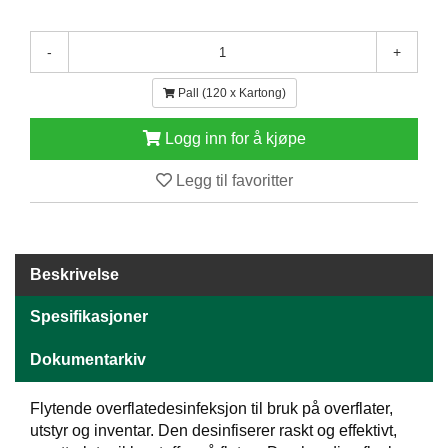
E
N
-
+
H
O
L
Pall (120 x Kartong)
D
/
Logg inn for å kjøpe
T
Ø
Legg til favoritter
R
K
Beskrivelse
K
A
N
Spesifikasjoner
T
I
Dokumentarkiv
N
E
Flytende overflatedesinfeksjon til bruk på overflater,
/
K
utstyr og inventar. Den desinfiserer raskt og effektivt,