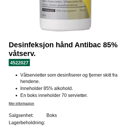
I
L
J
Ø
S
O
R
T
Desinfeksjon hånd Antibac 85%
I
M
våtserv.
E
N
4522027
T
Våtservietter som desinfiserer og fjerner skitt fra
hendene.
H
Inneholder 85% alkohold.
E
En boks inneholder 70 servietter.
L
Mer informasjon
S
E
Salgsenhet:
Boks
Lagerbeholdning:
R