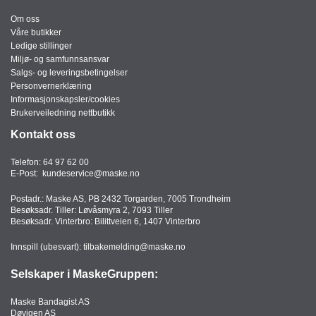
Om oss
Våre butikker
Ledige stillinger
Miljø- og samfunnsansvar
Salgs- og leveringsbetingelser
Personvernerklæring
Informasjonskapsler/cookies
Brukerveiledning nettbutikk
Kontakt oss
Telefon:
64 97 62 00
E-Post:
kundeservice@maske.no
Postadr.: Maske AS, PB 2432 Torgarden, 7005 Trondheim
Besøksadr. Tiller: Løvåsmyra 2, 7093 Tiller
Besøksadr. Vinterbro: Bilittveien 6, 1407 Vinterbro
Innspill (ubesvart):
tilbakemelding@maske.no
Selskaper i MaskeGruppen:
Maske Bandagist AS
Døvigen AS