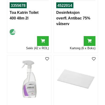
T
3355678
4522014
O
R
Toa Katrin Toilet
Desinfeksjon
/
400 48m 2l
overfl. Antibac 75%
S
våtserv
K
O
L
E
Sekk (42 x ROL)
Kartong (6 x Boks)
D
A
T
A
/
E
R
G
O
N
O
M