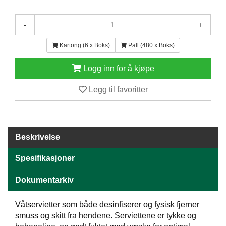
E
N
-
+
H
O
Kartong (6 x Boks)
Pall (480 x Boks)
L
D
/
Logg inn for å kjøpe
T
Ø
Legg til favoritter
R
K
Beskrivelse
K
A
Spesifikasjoner
N
T
I
Dokumentarkiv
N
E
Våtservietter som både desinfiserer og fysisk fjerner
/
smuss og skitt fra hendene. Serviettene er tykke og
K