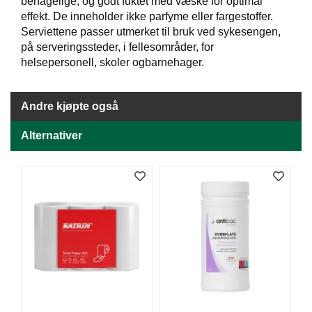
J
behagelige, og godt fuktet med væske for optimal
Ø
effekt. De inneholder ikke parfyme eller fargestoffer.
K
Serviettene passer utmerket til bruk ved sykesengen,
K
på serveringssteder, i fellesområder, for
E
helsepersonell, skoler ogbarnehager.
N
Andre kjøpte også
E
M
Alternativer
B
A
L
L
A
S
J
E
K
O
N