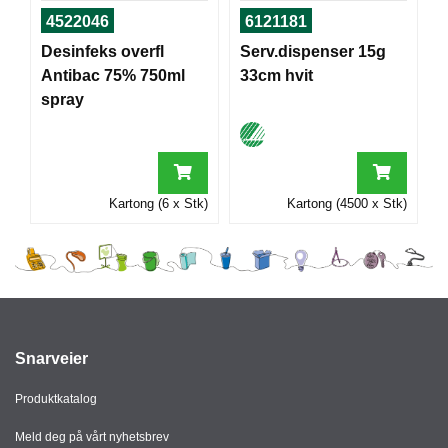
I
4522046
6121181
Desinfeks overfl
Serv.dispenser 15g
Antibac 75% 750ml
33cm hvit
G
spray
R
A
F
I
S
K
Kartong (6 x Stk)
Kartong (4500 x Stk)
Snarveier
Produktkatalog
Meld deg på vårt nyhetsbrev