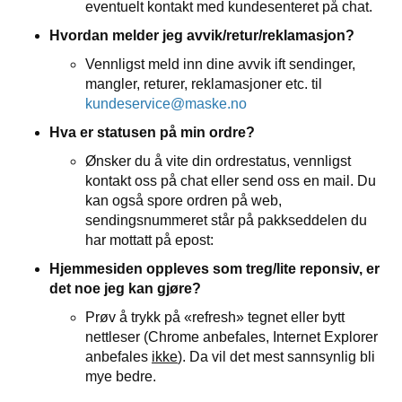
eventuelt kontakt med kundesenteret på chat.
Hvordan melder jeg avvik/retur/reklamasjon?
Vennligst meld inn dine avvik ift sendinger,
mangler, returer, reklamasjoner etc. til
kundeservice@maske.no
Hva er statusen på min ordre?
Ønsker du å vite din ordrestatus, vennligst
kontakt oss på chat eller send oss en mail. Du
kan også spore ordren på web,
sendingsnummeret står på pakkseddelen du
har mottatt på epost:
Hjemmesiden oppleves som treg/lite reponsiv, er
det noe jeg kan gjøre?
Prøv å trykk på «refresh» tegnet eller bytt
nettleser (Chrome anbefales, Internet Explorer
anbefales
ikke
). Da vil det mest sannsynlig bli
mye bedre.