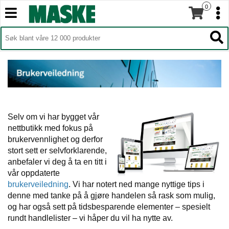
0
T
T
o
o
H
g
O
g
T
V
g
g
o
E
l
l
g
D
e
e
g
M
n
n
l
E
a
a
e
N
v
v
n
Y
i
i
a
Selv om vi har bygget vår
g
g
v
nettbutikk med fokus på
a
a
i
brukervennlighet og derfor
t
t
g
stort sett er selvforklarende,
i
i
a
anbefaler vi deg å ta en titt i
o
o
t
vår oppdaterte
n
n
i
brukerveiledning
. Vi har notert ned mange nyttige tips i
o
denne med tanke på å gjøre handelen så rask som mulig,
n
og har også sett på tidsbesparende elementer – spesielt
rundt handlelister – vi håper du vil ha nytte av.