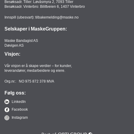
Besøksadr. Tiller: Løvåsmyra 2, 7093 Tiller
Besøksadr. Vinterbro: Bilittveien 6, 1407 Vinterbro
Innspill (ubesvart):
tilbakemelding@maske.no
Selskaper i MaskeGruppen:
Maske Bandagist AS
Døvigen AS
Visjon:
Vår visjon er å skape verdier – for kunder,
leverandører, medarbeidere og eiere.
Org.nr.: NO 975 872 378 MVA
Følg oss:
LinkedIn
Facebook
Instagram