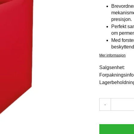
Brevordner
mekanisme
presisjon.
Perfekt s
om permen 
Med forste
beskyttend
Mer informasjon
Salgsenhet:
Forpakningsinfo
Lagerbeholdnin
-