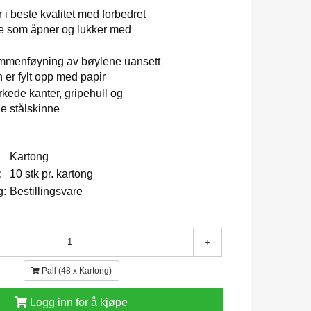
 i beste kvalitet med forbedret
 som åpner og lukker med
ammenføyning av bøylene uansett
er fylt opp med papir
rkede kanter, gripehull og
e stålskinne
Kartong
:
10 stk pr. kartong
g:
Bestillingsvare
+
Pall (48 x Kartong)
Logg inn for å kjøpe