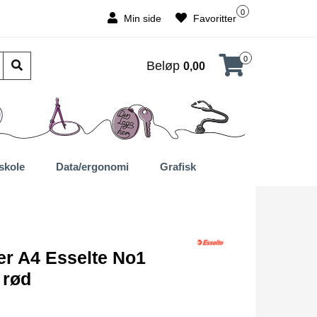
0
Min side
Favoritter
0
Beløp
0,00
skole
Data/ergonomi
Grafisk
er A4 Esselte No1
 rød