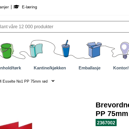
|
anjer
E-læring
nhold/tørk
Kantine/kjøkken
Emballasje
Kontor/
A4 Esselte No1 PP 75mm rød
Brevordn
PP 75mm
2367002