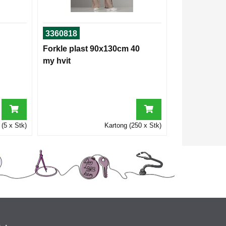
3360818
Forkle plast 90x130cm 40
my hvit
 (5 x Stk)
Kartong (250 x Stk)