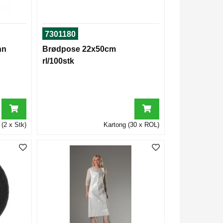
7301180
nn
Brødpose 22x50cm
rl/100stk
(2 x Stk)
Kartong (30 x ROL)