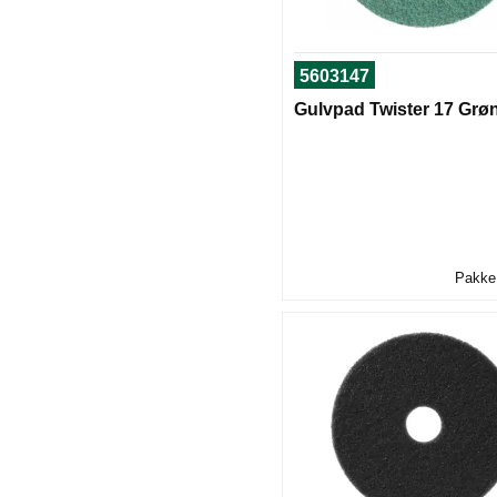
5603147
Gulvpad Twister 17 Grø
Pakke 