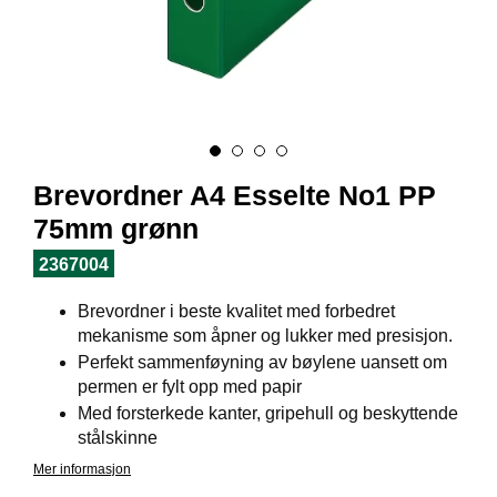
I
L
J
Ø
S
O
R
T
I
Brevordner A4 Esselte No1 PP
M
E
75mm grønn
N
T
2367004
Brevordner i beste kvalitet med forbedret
H
mekanisme som åpner og lukker med presisjon.
E
Perfekt sammenføyning av bøylene uansett om
L
permen er fylt opp med papir
S
Med forsterkede kanter, gripehull og beskyttende
E
stålskinne
Mer informasjon
R