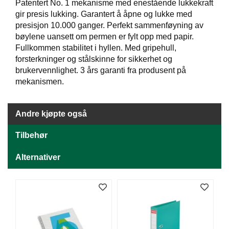
J
Patentert No. 1 mekanisme med enestående lukkekraft
Ø
gir presis lukking. Garantert å åpne og lukke med
K
presisjon 10.000 ganger. Perfekt sammenføyning av
K
bøylene uansett om permen er fylt opp med papir.
E
Fullkommen stabilitet i hyllen. Med gripehull,
N
forsterkninger og stålskinne for sikkerhet og
brukervennlighet. 3 års garanti fra produsent på
mekanismen.
E
M
B
A
Andre kjøpte også
L
L
Tilbehør
A
S
Alternativer
J
E
K
O
N