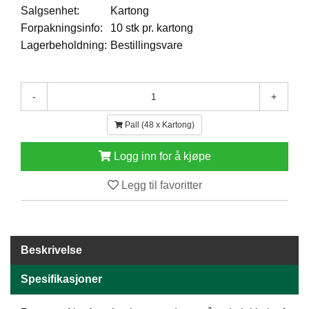
Salgsenhet:
Kartong
E
N
Forpakningsinfo:
10 stk pr. kartong
H
Lagerbeholdning:
Bestillingsvare
O
L
D
/
-
+
T
Ø
Pall (48 x Kartong)
R
K
Logg inn for å kjøpe
Legg til favoritter
K
A
N
T
I
Beskrivelse
N
E
Spesifikasjoner
/
K