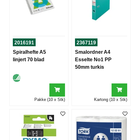
T
O
R
/
S
K
O
2016191
2367119
L
E
Spiralhefte A5
Smalordner A4
linjert 70 blad
Esselte No1 PP
50mm turkis
D
A
T
A
/
Pakke (10 x Stk)
Kartong (10 x Stk)
E
R
G
O
N
O
M