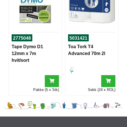
I
G
R
A
2775048
5031421
F
I
Tape Dymo D1
Toa Tork T4
S
12mm x 7m
Advanced 70m 2l
K
hvit/sort
Pakke (5 x Stk)
Sekk (24 x ROL)