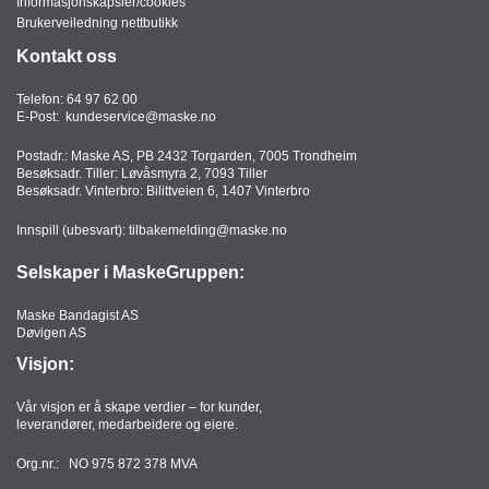
Informasjonskapsler/cookies
T
Brukerveiledning nettbutikk
O
Kontakt oss
R
/
S
Telefon:
64 97 62 00
E-Post:
kundeservice@maske.no
K
O
Postadr.: Maske AS, PB 2432 Torgarden, 7005 Trondheim
L
Besøksadr. Tiller: Løvåsmyra 2, 7093 Tiller
E
Besøksadr. Vinterbro: Bilittveien 6, 1407 Vinterbro
Innspill (ubesvart):
tilbakemelding@maske.no
D
Selskaper i MaskeGruppen:
A
T
Maske Bandagist AS
A
Døvigen AS
/
E
Visjon:
R
G
Vår visjon er å skape verdier – for kunder,
O
leverandører, medarbeidere og eiere.
N
O
Org.nr.: NO 975 872 378 MVA
M