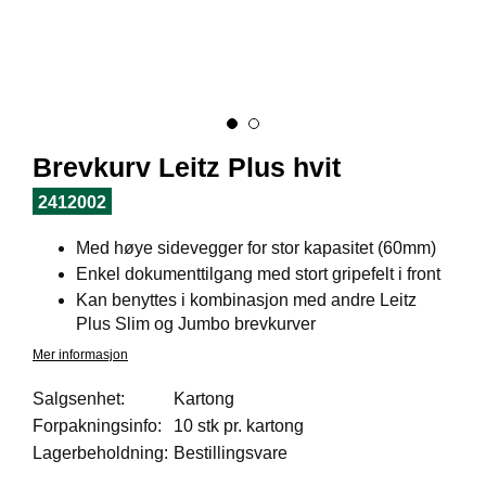
I
L
J
Ø
S
O
R
T
Brevkurv Leitz Plus hvit
I
M
2412002
E
N
Med høye sidevegger for stor kapasitet (60mm)
T
Enkel dokumenttilgang med stort gripefelt i front
Kan benyttes i kombinasjon med andre Leitz
Plus Slim og Jumbo brevkurver
H
E
Mer informasjon
L
S
Salgsenhet:
Kartong
E
Forpakningsinfo:
10 stk pr. kartong
Lagerbeholdning:
Bestillingsvare
R