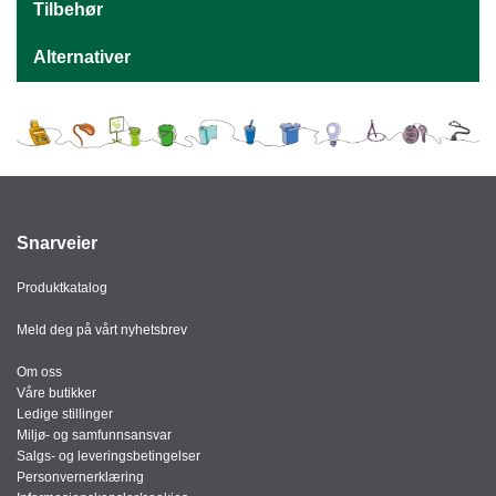
J
Tilbehør
Ø
K
Alternativer
K
E
N
E
M
B
Snarveier
A
L
L
Produktkatalog
A
S
Meld deg på vårt nyhetsbrev
J
E
Om oss
Våre butikker
Ledige stillinger
Miljø- og samfunnsansvar
K
Salgs- og leveringsbetingelser
O
Personvernerklæring
N