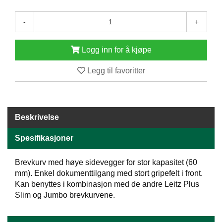
E
N
-
+
H
O
L
Logg inn for å kjøpe
D
/
Legg til favoritter
T
Ø
R
K
Beskrivelse
K
Spesifikasjoner
A
N
Brevkurv med høye sidevegger for stor kapasitet (60
T
mm). Enkel dokumenttilgang med stort gripefelt i front.
I
Kan benyttes i kombinasjon med de andre Leitz Plus
N
E
Slim og Jumbo brevkurvene.
/
K