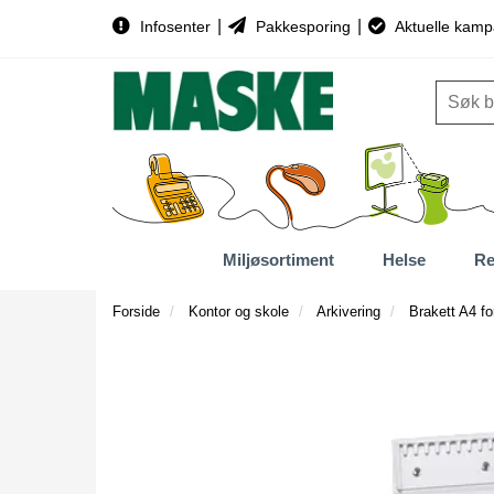
|
|
Infosenter
Pakkesporing
Aktuelle kamp
Miljøsortiment
Helse
Re
Forside
Kontor og skole
Arkivering
Brakett A4 f