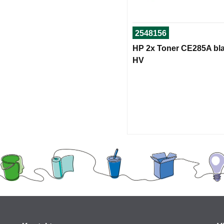
2548156
HP 2x Toner CE285A bl
HV