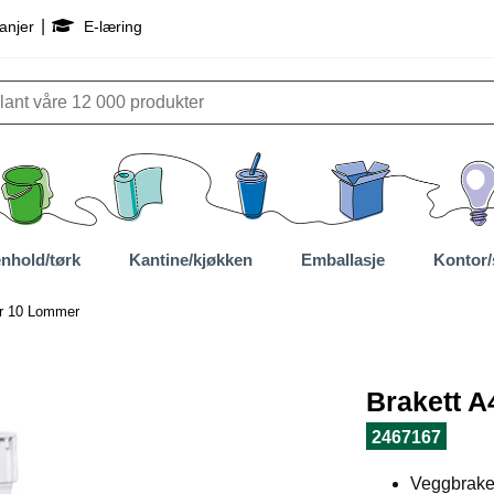
|
anjer
E-læring
nhold/tørk
Kantine/kjøkken
Emballasje
Kontor/
or 10 Lommer
Brakett A
2467167
Veggbraket