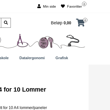
0
Min side
Favoritter
0
Beløp
0,00
skole
Data/ergonomi
Grafisk
4 for 10 Lommer
t for 10 A4 lommer/paneler