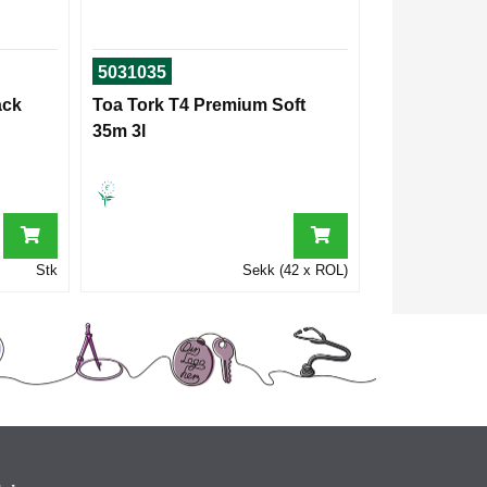
5031035
ack
Toa Tork T4 Premium Soft
35m 3l
Stk
Sekk (42 x ROL)