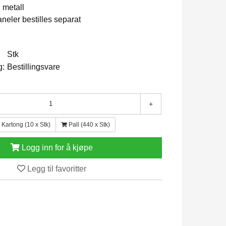
i metall
eler bestilles separat
Stk
g:
Bestillingsvare
+
Kartong (10 x Stk)
Pall (440 x Stk)
Logg inn for å kjøpe
Legg til favoritter