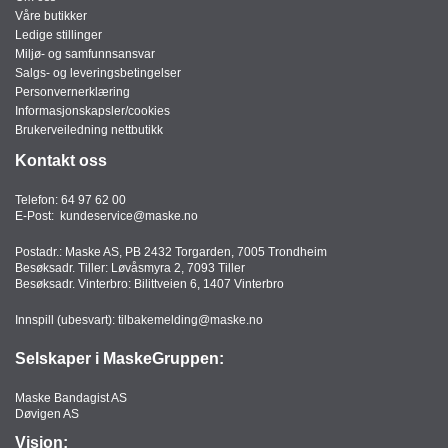
Våre butikker
Ledige stillinger
Miljø- og samfunnsansvar
Salgs- og leveringsbetingelser
Personvernerklæring
Informasjonskapsler/cookies
Brukerveiledning nettbutikk
Kontakt oss
Telefon:
64 97 62 00
E-Post:
kundeservice@maske.no
Postadr.: Maske AS, PB 2432 Torgarden, 7005 Trondheim
Besøksadr. Tiller: Løvåsmyra 2, 7093 Tiller
Besøksadr. Vinterbro: Bilittveien 6, 1407 Vinterbro
Innspill (ubesvart):
tilbakemelding@maske.no
Selskaper i MaskeGruppen:
Maske Bandagist AS
Døvigen AS
Visjon: