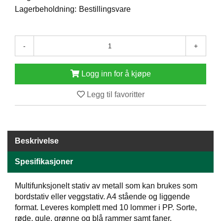
E
Lagerbeholdning:
Bestillingsvare
N
H
O
-
+
L
D
/
Logg inn for å kjøpe
T
Ø
R
Legg til favoritter
K
K
Beskrivelse
A
N
Spesifikasjoner
T
I
N
Multifunksjonelt stativ av metall som kan brukes som
E
bordstativ eller veggstativ. A4 stående og liggende
/
format. Leveres komplett med 10 lommer i PP. Sorte,
K
røde, gule, grønne og blå rammer samt faner.