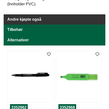
J
(Innholder PVC).
Ø
K
K
E
Andre kjøpte også
N
Tilbehør
E
Alternativer
M
B
A
L
L
A
S
J
E
K
O
3352962
3352968
N