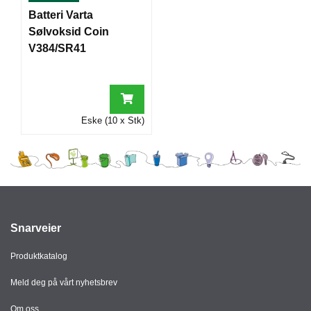
I
Batteri Varta
Sølvoksid Coin
V384/SR41
G
R
A
F
I
Eske (10 x Stk)
S
K
Snarveier
Produktkatalog
Meld deg på vårt nyhetsbrev
Om oss