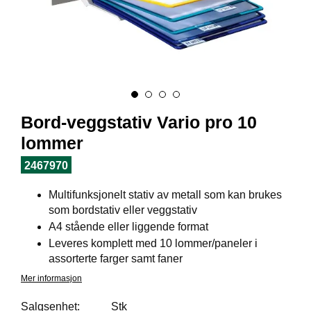
I
L
J
Ø
S
O
R
T
I
Bord-veggstativ Vario pro 10
M
E
lommer
N
T
2467970
Multifunksjonelt stativ av metall som kan brukes
H
som bordstativ eller veggstativ
E
A4 stående eller liggende format
L
Leveres komplett med 10 lommer/paneler i
S
assorterte farger samt faner
E
Mer informasjon
Salgsenhet:
Stk
R