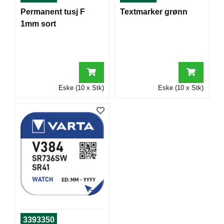
T
Permanent tusj F
Textmarker grønn
O
1mm sort
R
/
S
K
O
L
E
Eske (10 x Stk)
Eske (10 x Stk)
D
A
T
A
/
E
R
G
O
N
O
3393350
M