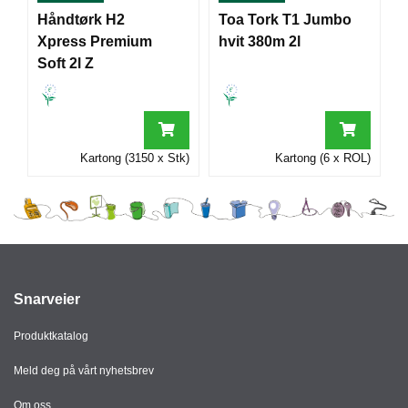
I
Håndtørk H2
Toa Tork T1 Jumbo
Xpress Premium
hvit 380m 2l
Soft 2l Z
G
R
A
F
I
Kartong (3150 x Stk)
Kartong (6 x ROL)
S
K
Snarveier
Produktkatalog
Meld deg på vårt nyhetsbrev
Om oss