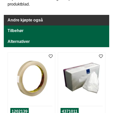
J
produktblad.
Ø
K
K
E
Andre kjøpte også
N
Tilbehør
E
Alternativer
M
B
A
L
L
A
S
J
E
K
O
1202139
4371011
N