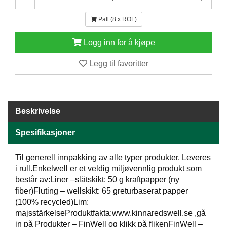
E
N
Pall (8 x ROL)
H
O
Logg inn for å kjøpe
L
D
Legg til favoritter
/
T
Ø
R
K
Beskrivelse
Spesifikasjoner
K
A
Til generell innpakking av alle typer produkter. Leveres
N
i rull.Enkelwell er et veldig miljøvennlig produkt som
T
I
består av:Liner –slätskikt: 50 g kraftpapper (ny
N
fiber)Fluting – wellskikt: 65 greturbaserat papper
E
(100% recycled)Lim:
/
majsstärkelseProduktfakta:www.kinnaredswell.se ,gå
K
in på Produkter – FinWell og klikk på flikenFinWell –