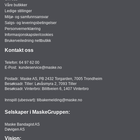
Våre butikker
Ledige stillinger
Miljø- og samfunnsansvar
Salgs- og leveringsbetingelser
Personvernerklæring
Informasjonskapsler/cookies
Brukerveiledning nettbutikk
Kontakt oss
Telefon:
64 97 62 00
E-Post:
kundeservice@maske.no
Postadr.: Maske AS, PB 2432 Torgarden, 7005 Trondheim
Besøksadr. Tiller: Løvåsmyra 2, 7093 Tiller
Besøksadr. Vinterbro: Bilittveien 6, 1407 Vinterbro
Innspill (ubesvart):
tilbakemelding@maske.no
Selskaper i MaskeGruppen:
Maske Bandagist AS
Døvigen AS
Visjon: