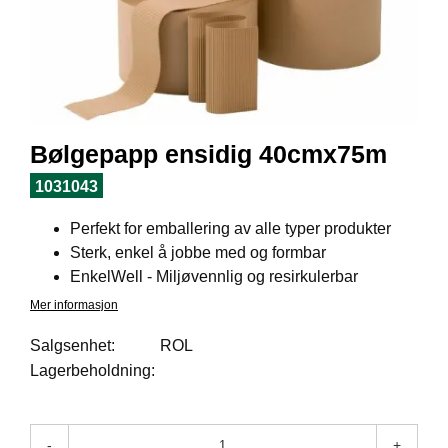
I
L
J
Ø
S
O
R
T
Bølgepapp ensidig 40cmx75m
I
M
1031043
E
N
Perfekt for emballering av alle typer produkter
T
Sterk, enkel å jobbe med og formbar
EnkelWell - Miljøvennlig og resirkulerbar
H
Mer informasjon
E
L
Salgsenhet:
ROL
S
Lagerbeholdning:
E
-
+
R