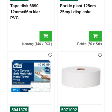
T
Tape disk 6890
Forkle plast 125cm
O
12mmx66m klar
25my i disp.eske
R
/
PVC
S
K
O
L
E
Kartong (144 x ROL)
Pakke (50 x Stk)
D
A
T
A
/
E
R
G
O
N
O
5041379
5071002
M