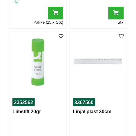
T
O
R
/
Pakke (15 x Stk)
Stk
S
K
O
L
E
D
A
T
A
/
E
3352562
3367560
R
G
Limstift 20gr
Linjal plast 30cm
O
N
O
M