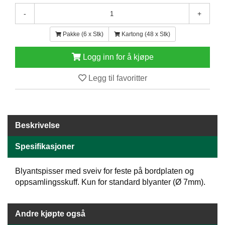
E
-
+
N
H
Pakke (6 x Stk)
Kartong (48 x Stk)
O
L
D
Logg inn for å kjøpe
/
T
Legg til favoritter
Ø
R
K
Beskrivelse
K
Spesifikasjoner
A
N
T
Blyantspisser med sveiv for feste på bordplaten og
I
oppsamlingsskuff. Kun for standard blyanter (Ø 7mm).
N
E
/
Andre kjøpte også
K