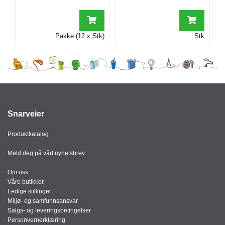
I
Pakke (12 x Stk)
Stk
G
R
A
F
I
S
K
Snarveier
Produktkatalog
Meld deg på vårt nyhetsbrev
Om oss
Våre butikker
Ledige stillinger
Miljø- og samfunnsansvar
Salgs- og leveringsbetingelser
Personvernerklæring