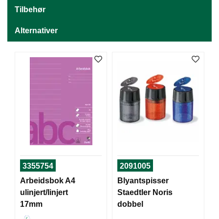
J
Ø
Tilbehør
K
K
Alternativer
E
N
E
M
B
A
L
L
A
S
J
E
3355754
2091005
Arbeidsbok A4
Blyantspisser
ulinjert/linjert
Staedtler Noris
K
17mm
dobbel
O
N