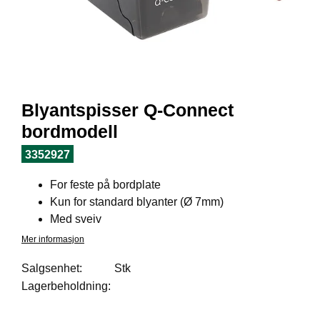
I
L
J
Ø
S
O
R
T
Blyantspisser Q-Connect
I
M
bordmodell
E
N
3352927
T
For feste på bordplate
Kun for standard blyanter (Ø 7mm)
H
Med sveiv
E
Mer informasjon
L
S
Salgsenhet:
Stk
E
Lagerbeholdning:
R