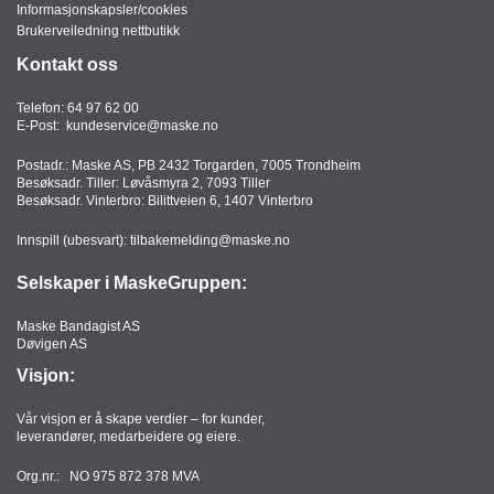
Informasjonskapsler/cookies
Brukerveiledning nettbutikk
Kontakt oss
Telefon:
64 97 62 00
E-Post:
kundeservice@maske.no
Postadr.: Maske AS, PB 2432 Torgarden, 7005 Trondheim
Besøksadr. Tiller: Løvåsmyra 2, 7093 Tiller
Besøksadr. Vinterbro: Bilittveien 6, 1407 Vinterbro
Innspill (ubesvart):
tilbakemelding@maske.no
Selskaper i MaskeGruppen:
Maske Bandagist AS
Døvigen AS
Visjon:
Vår visjon er å skape verdier – for kunder,
leverandører, medarbeidere og eiere.
Org.nr.: NO 975 872 378 MVA