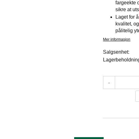
fargeekte o
sikre at ut
Laget for 
kvalitet, 
pålitelig y
Mer informasjon
Salgsenhet:
Lagerbeholdnin
-