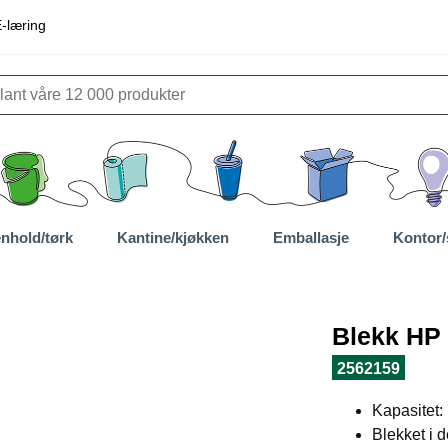
-læring
nhold/tørk
Kantine/kjøkken
Emballasje
Kontor/
Blekk HP 
2562159
Kapasitet:
Blekket i 