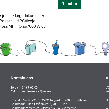
Tilbehør
esjonelle fargedokumenter
Passer til HPOfficejet
less All-In-One/7000 Wide
Kontakt oss
V
Telefon:
64 97 62 00
Vå
E-Post:
kundeservice@maske.no
le
Postadr.: Maske AS, PB 2432 Torgarden, 7005 Trondheim
Or
Besøksadr. Tiller: Løvåsmyra 2, 7093 Tiller
Besøksadr. Vinterbro: Bilittveien 6, 1407 Vinterbro