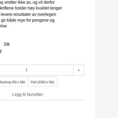
g smitter ikke av, og vil derfor
skriftene holder høy kvalitet lenger
å levere resultater av overlegen
og gir både mye for pengene og
telse
Stk
g:
+
Kartong (60 x Stk)
Pall (3360 x Stk)
Legg til favoritter