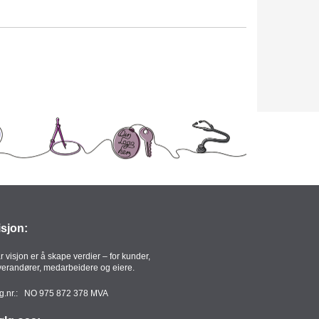
isjon:
r visjon er å skape verdier – for kunder,
verandører, medarbeidere og eiere.
g.nr.: NO 975 872 378 MVA