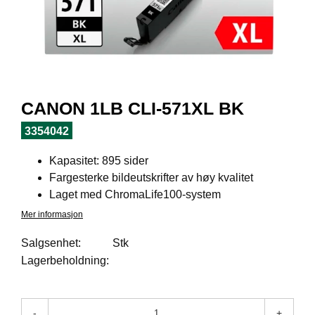
I
L
J
Ø
S
O
R
T
CANON 1LB CLI-571XL BK
I
M
3354042
E
N
Kapasitet: 895 sider
T
Fargesterke bildeutskrifter av høy kvalitet
Laget med ChromaLife100-system
H
Mer informasjon
E
L
Salgsenhet:
Stk
S
Lagerbeholdning:
E
-
+
R