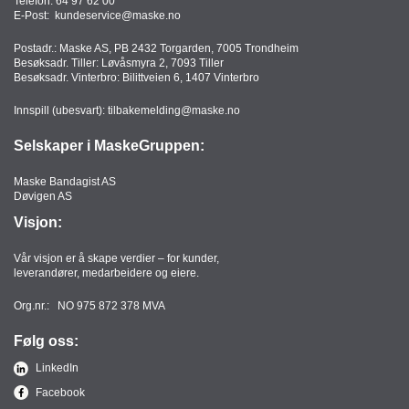
Telefon:
64 97 62 00
T
E-Post:
kundeservice@maske.no
O
R
Postadr.: Maske AS, PB 2432 Torgarden, 7005 Trondheim
Besøksadr. Tiller: Løvåsmyra 2, 7093 Tiller
/
Besøksadr. Vinterbro: Bilittveien 6, 1407 Vinterbro
S
K
Innspill (ubesvart):
tilbakemelding@maske.no
O
L
Selskaper i MaskeGruppen:
E
Maske Bandagist AS
Døvigen AS
D
Visjon:
A
T
Vår visjon er å skape verdier – for kunder,
A
leverandører, medarbeidere og eiere.
/
E
Org.nr.: NO 975 872 378 MVA
R
G
Følg oss:
O
LinkedIn
N
O
Facebook
M