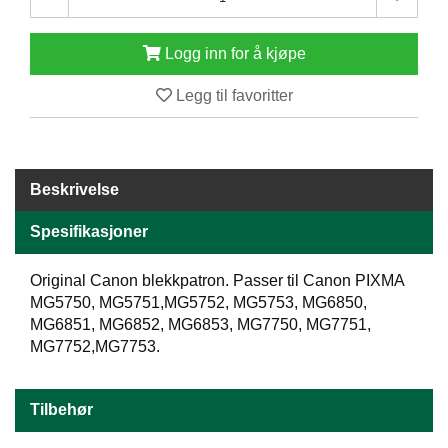
E
N
Logg inn for å kjøpe
H
O
L
Legg til favoritter
D
/
T
Ø
R
Beskrivelse
K
Spesifikasjoner
K
Original Canon blekkpatron. Passer til Canon PIXMA
A
MG5750, MG5751,MG5752, MG5753, MG6850,
N
MG6851, MG6852, MG6853, MG7750, MG7751,
T
MG7752,MG7753.
I
N
E
Tilbehør
/
K