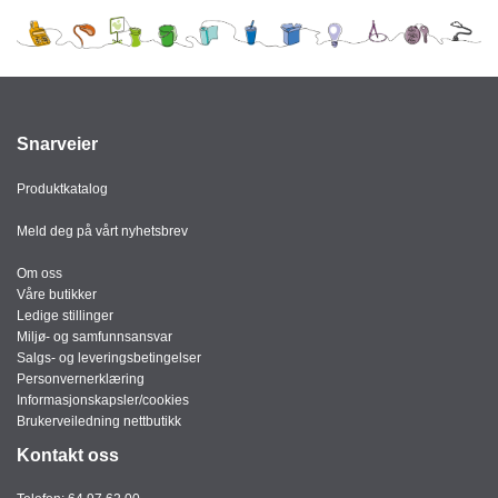
J
Ø
K
K
E
N
Snarveier
E
Produktkatalog
M
B
Meld deg på vårt nyhetsbrev
A
L
Om oss
L
Våre butikker
A
Ledige stillinger
S
Miljø- og samfunnsansvar
J
Salgs- og leveringsbetingelser
E
Personvernerklæring
Informasjonskapsler/cookies
Brukerveiledning nettbutikk
K
Kontakt oss
O
N