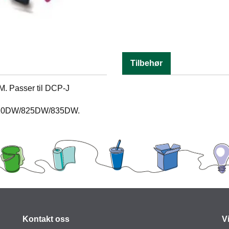
Tilbehør
M. Passer til DCP-J
10DW/825DW/835DW.
Kontakt oss
V