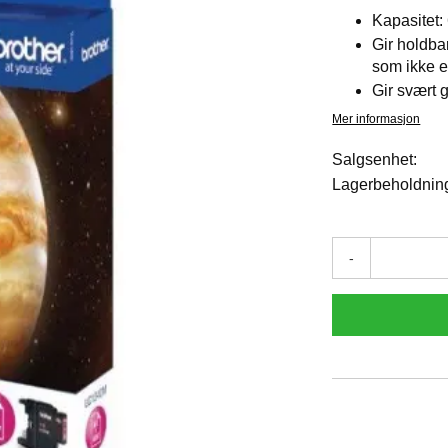
Kapasitet:
Gir holdba
som ikke et
Gir svært g
Mer informasjon
Salgsenhet:
Lagerbeholdnin
-