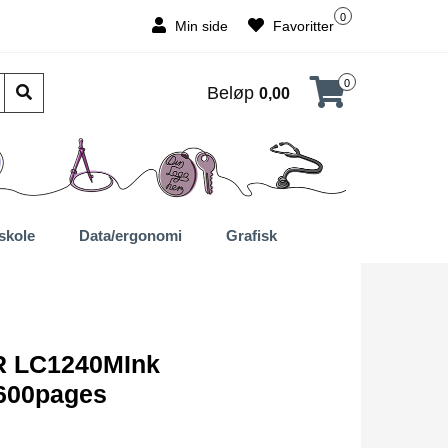
0
Min side
Favoritter
0
Beløp
0,00
skole
Data/ergonomi
Grafisk
 LC1240MInk
600pages