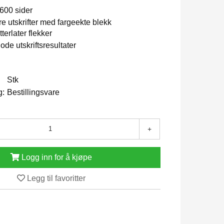
 600 sider
re utskrifter med fargeekte blekk
terlater flekker
ode utskriftsresultater
Stk
g:
Bestillingsvare
+
Logg inn for å kjøpe
Legg til favoritter