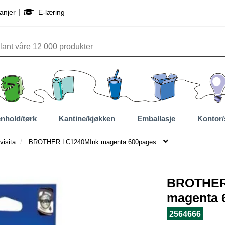
|
anjer
E-læring
nhold/tørk
Kantine/kjøkken
Emballasje
Kontor/
visita
BROTHER LC1240MInk magenta 600pages
BROTHER
magenta 
2564666