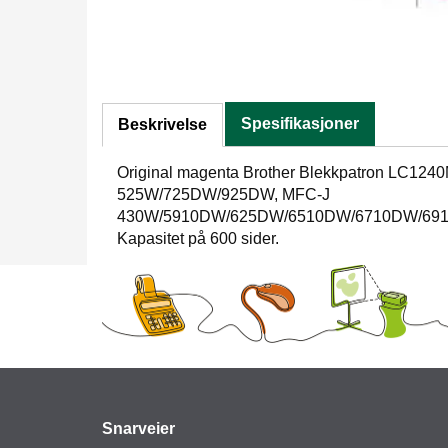
Spesifikasjoner
Beskrivelse
Original magenta Brother Blekkpatron LC1240
525W/725DW/925DW, MFC-J
430W/5910DW/625DW/6510DW/6710DW/69
Kapasitet på 600 sider.
Snarveier