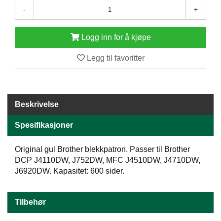
E
-
+
N
H
O
Logg inn for å kjøpe
L
D
Legg til favoritter
/
T
Ø
R
K
Beskrivelse
Spesifikasjoner
K
A
Original gul Brother blekkpatron. Passer til Brother
N
DCP J4110DW, J752DW, MFC J4510DW, J4710DW,
T
J6920DW. Kapasitet: 600 sider.
I
N
E
Tilbehør
/
K