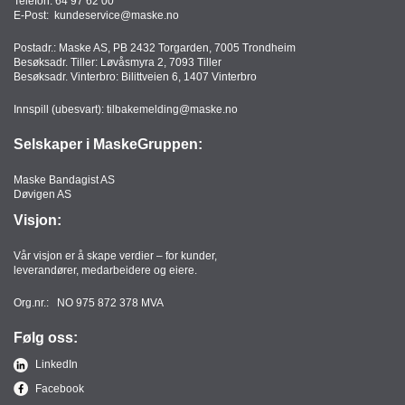
Telefon:
64 97 62 00
T
E-Post:
kundeservice@maske.no
O
R
Postadr.: Maske AS, PB 2432 Torgarden, 7005 Trondheim
Besøksadr. Tiller: Løvåsmyra 2, 7093 Tiller
/
Besøksadr. Vinterbro: Bilittveien 6, 1407 Vinterbro
S
K
Innspill (ubesvart):
tilbakemelding@maske.no
O
L
Selskaper i MaskeGruppen:
E
Maske Bandagist AS
Døvigen AS
D
Visjon:
A
T
Vår visjon er å skape verdier – for kunder,
A
leverandører, medarbeidere og eiere.
/
E
Org.nr.: NO 975 872 378 MVA
R
G
Følg oss:
O
LinkedIn
N
O
Facebook
M