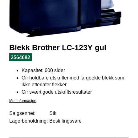
I
L
J
Ø
S
O
R
T
Blekk Brother LC-123Y gul
I
M
2564682
E
N
Kapasitet: 600 sider
T
Gir holdbare utskrifter med fargeekte blekk som
ikke etterlater flekker
Gir svært gode utskriftsresultater
H
E
Mer informasjon
L
S
Salgsenhet:
Stk
E
Lagerbeholdning:
Bestillingsvare
R