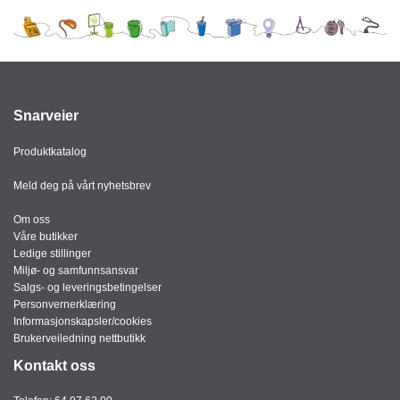
J
Ø
K
K
E
N
Snarveier
E
Produktkatalog
M
B
Meld deg på vårt nyhetsbrev
A
L
Om oss
L
Våre butikker
A
Ledige stillinger
S
Miljø- og samfunnsansvar
J
Salgs- og leveringsbetingelser
E
Personvernerklæring
Informasjonskapsler/cookies
Brukerveiledning nettbutikk
K
Kontakt oss
O
N