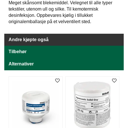
J
Meget skånsomt blekemiddel. Velegnet til alle typer
Ø
tekstiler, utenom ull og silke. Til kemotermisk
K
desinfeksjon. Oppbevares kjølig i tillukket
K
originalemballasje på et velventilert sted.
E
N
Andre kjøpte også
E
Tilbehør
M
B
A
Alternativer
L
L
A
S
J
E
K
O
N