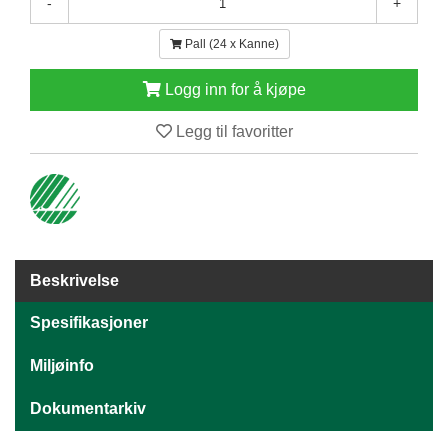
-
+
E
N
Pall (24 x Kanne)
H
O
Logg inn for å kjøpe
L
D
Legg til favoritter
/
T
Ø
R
K
K
Beskrivelse
A
N
Spesifikasjoner
T
I
Miljøinfo
N
E
Dokumentarkiv
/
K