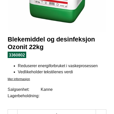
I
L
J
Ø
S
O
R
T
Blekemiddel og desinfeksjon
I
M
Ozonit 22kg
E
N
3360802
T
Reduserer energiforbruket i vaskeprosessen
Vedlikeholder tekstilenes verdi
H
Mer informasjon
E
L
Salgsenhet:
Kanne
S
Lagerbeholdning:
E
R