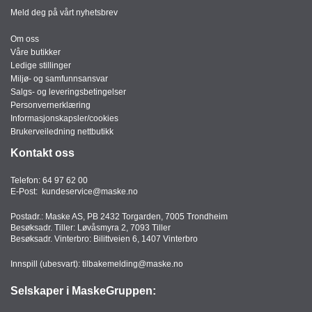
Meld deg på vårt nyhetsbrev
Om oss
Våre butikker
Ledige stillinger
Miljø- og samfunnsansvar
Salgs- og leveringsbetingelser
Personvernerklæring
Informasjonskapsler/cookies
Brukerveiledning nettbutikk
Kontakt oss
Telefon:
64 97 62 00
E-Post:
kundeservice@maske.no
Postadr.: Maske AS, PB 2432 Torgarden, 7005 Trondheim
Besøksadr. Tiller: Løvåsmyra 2, 7093 Tiller
Besøksadr. Vinterbro: Bilittveien 6, 1407 Vinterbro
Innspill (ubesvart):
tilbakemelding@maske.no
Selskaper i MaskeGruppen: