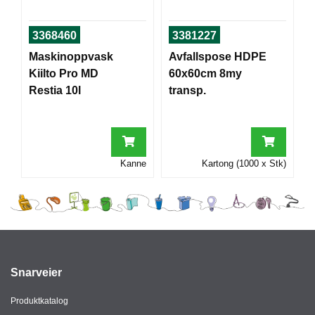
I
3368460
3381227
Maskinoppvask
Avfallspose HDPE
G
R
Kiilto Pro MD
60x60cm 8my
A
Restia 10l
transp.
F
I
S
K
Kanne
Kartong (1000 x Stk)
Snarveier
Produktkatalog