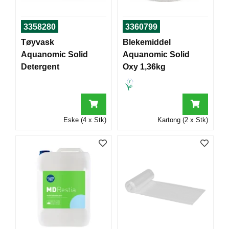
T
O
R
3358280
3360799
/
Tøyvask
Blekemiddel
S
Aquanomic Solid
Aquanomic Solid
K
O
Detergent
Oxy 1,36kg
L
E
D
Eske (4 x Stk)
Kartong (2 x Stk)
A
T
A
/
E
R
G
O
N
O
M