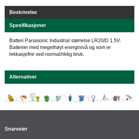
E
N
Beskrivelse
H
O
Spesifikasjoner
L
D
Batteri Panasonic Industrial størrelse LR20/D 1.5V.
/
T
Batterier med megethøyt energinivå og som er
Ø
lekkasjefrie ved normal/riktig bruk.
R
K
Alternativer
K
A
N
T
I
N
E
/
Snarveier
K