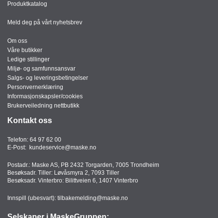
J
Produktkatalog
Ø
K
Meld deg på vårt nyhetsbrev
K
E
Om oss
N
Våre butikker
Ledige stillinger
Miljø- og samfunnsansvar
Salgs- og leveringsbetingelser
E
Personvernerklæring
M
Informasjonskapsler/cookies
B
Brukerveiledning nettbutikk
A
L
Kontakt oss
L
A
Telefon:
64 97 62 00
S
E-Post:
kundeservice@maske.no
J
E
Postadr.: Maske AS, PB 2432 Torgarden, 7005 Trondheim
Besøksadr. Tiller: Løvåsmyra 2, 7093 Tiller
Besøksadr. Vinterbro: Bilittveien 6, 1407 Vinterbro
K
Innspill (ubesvart):
tilbakemelding@maske.no
O
N
Selskaper i MaskeGruppen: