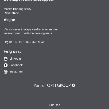
T
O
Maske Bandagist AS
R
Døvigen AS
/
Visjon:
S
K
Vår visjon er å skape verdier – for kunder,
O
leverandører, medarbeidere og eiere.
L
E
Org.nr.: NO 975 872 378 MVA
Følg oss:
D
LinkedIn
A
Facebook
T
A
Instagram
/
E
R
G
O
N
O
Gurusoft
M