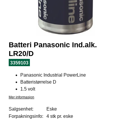
I
L
J
Ø
S
O
R
T
Batteri Panasonic Ind.alk.
I
M
LR20/D
E
N
3359103
T
Panasonic Industrial PowerLine
Batteristørrelse D
H
1.5 volt
E
Mer informasjon
L
S
Salgsenhet:
Eske
E
Forpakningsinfo:
4 stk pr. eske
R