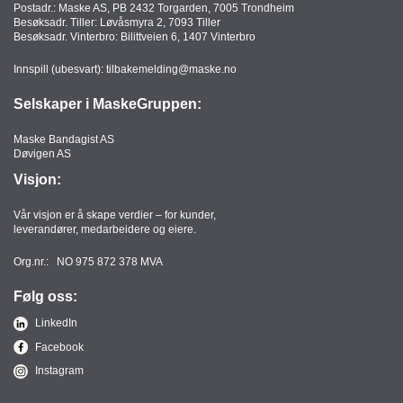
Postadr.: Maske AS, PB 2432 Torgarden, 7005 Trondheim
T
Besøksadr. Tiller: Løvåsmyra 2, 7093 Tiller
O
Besøksadr. Vinterbro: Bilittveien 6, 1407 Vinterbro
R
/
Innspill (ubesvart):
tilbakemelding@maske.no
S
K
Selskaper i MaskeGruppen:
O
L
Maske Bandagist AS
E
Døvigen AS
Visjon:
D
Vår visjon er å skape verdier – for kunder,
A
leverandører, medarbeidere og eiere.
T
A
Org.nr.: NO 975 872 378 MVA
/
Følg oss:
E
R
LinkedIn
G
O
Facebook
N
Instagram
O
M