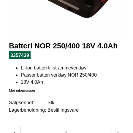
I
L
J
Ø
S
O
R
T
Batteri NOR 250/400 18V 4.0Ah
I
M
3357439
E
N
Li-Ion batteri til strammeverktøy
T
Passer batteri verktøy NOR 250/400
18V 4.0Ah
H
Mer informasjon
E
L
Salgsenhet:
Stk
S
Lagerbeholdning:
Bestillingsvare
E
-
+
R