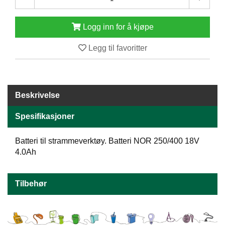
E
N
Logg inn for å kjøpe
H
O
L
Legg til favoritter
D
/
T
Ø
R
Beskrivelse
K
Spesifikasjoner
K
Batteri til strammeverktøy. Batteri NOR 250/400 18V
A
4.0Ah
N
T
I
Tilbehør
N
E
/
K