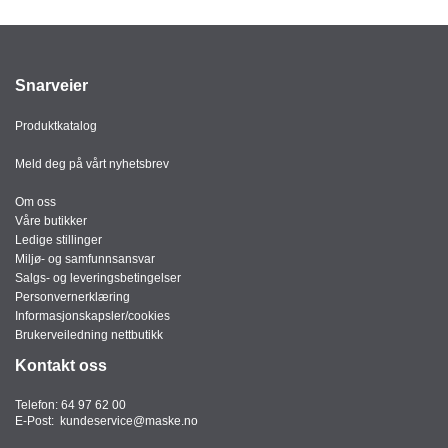
J
Ø
K
K
E
Snarveier
N
Produktkatalog
E
Meld deg på vårt nyhetsbrev
M
B
Om oss
A
Våre butikker
L
Ledige stillinger
L
Miljø- og samfunnsansvar
A
Salgs- og leveringsbetingelser
S
Personvernerklæring
J
Informasjonskapsler/cookies
E
Brukerveiledning nettbutikk
Kontakt oss
K
Telefon:
64 97 62 00
E-Post:
kundeservice@maske.no
O
N